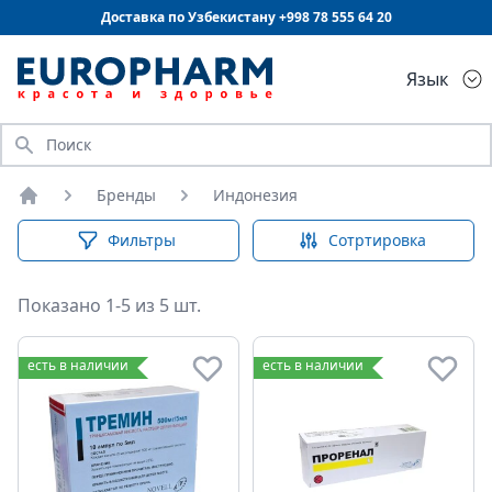
Доставка по Узбекистану +998
78 555 64 20
Язык
Искать
Бренды
Индонезия
Главная
Фильтры
Сотртировка
Показано 1-5 из 5 шт.
есть в наличии
есть в наличии