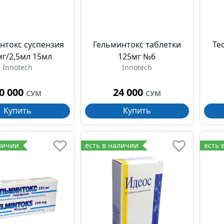
нтокс суспензия
Гельминтокс таблетки
Те
мг/2,5мл 15мл
125мг №6
Innotech
Innotech
0 000
24 000
СУМ
СУМ
Купить
Купить
личии
есть в наличии
есть 