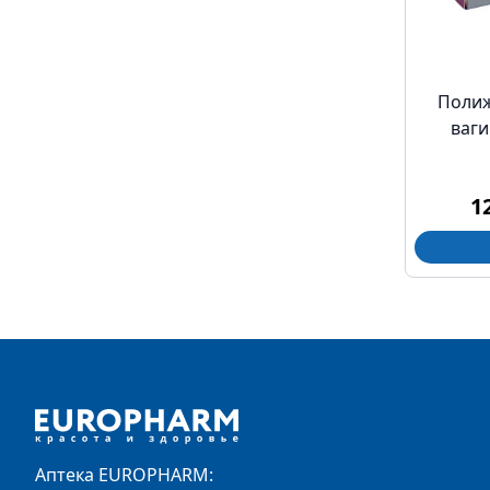
Полиж
ваг
1
Footer
Аптека EUROPHARM: