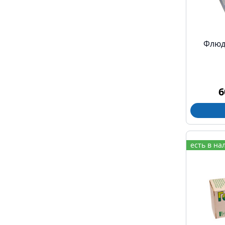
Флюд
6
есть в на