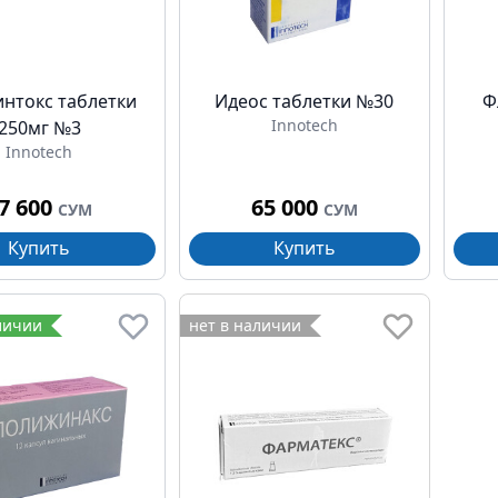
интокс таблетки
Идеос таблетки №30
Ф
Innotech
250мг №3
Innotech
7 600
65 000
СУМ
СУМ
Купить
Купить
личии
нет в наличии