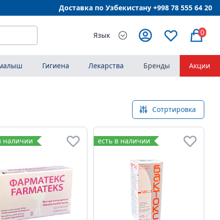
Доставка по Узбекистану +998
78 555 64 20
0
Язык
 малыш
Гигиена
Лекарства
Бренды
Акции
Сотртировка
в наличии
есть в наличии