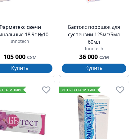
Фарматекс свечи
Бактокс порошок для
инальные 18,9г №10
суспензии 125мг/5мл
Innotech
60мл
Innotech
105 000
36 000
СУМ
СУМ
Купить
Купить
в наличии
есть в наличии