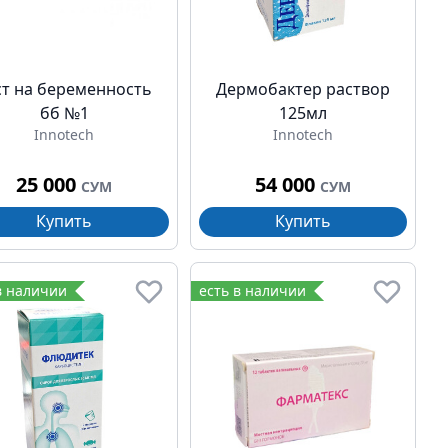
ст на беременность
Дермобактер раствор
бб №1
125мл
Innotech
Innotech
25 000
54 000
СУМ
СУМ
Купить
Купить
в наличии
есть в наличии