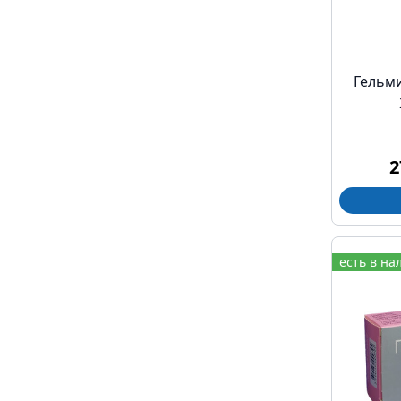
Гельм
2
есть в на