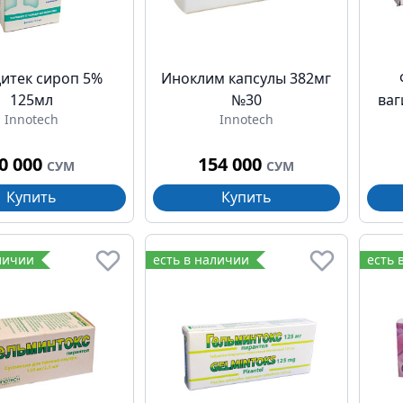
итек сироп 5%
Иноклим капсулы 382мг
125мл
№30
ваг
Innotech
Innotech
0 000
154 000
СУМ
СУМ
Купить
Купить
личии
есть в наличии
есть 