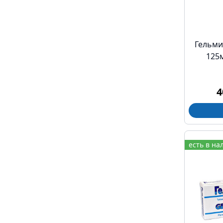
Гельми
125
4
есть в на