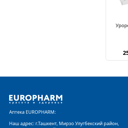
Урор
2
Footer
Аптека EUROPHARM:
Наш адрес: г.Ташкент, Мирзо Улугбекский район,