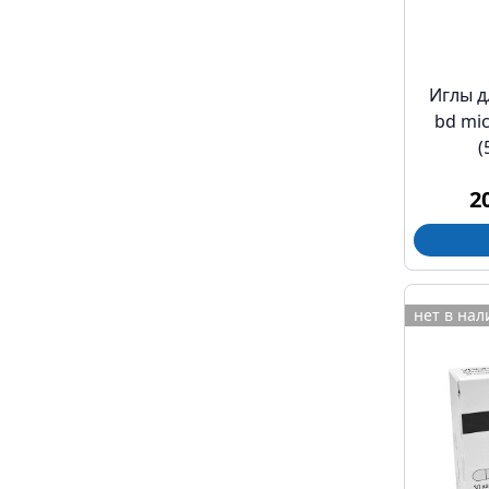
Иглы д
bd mic
(
2
нет в на