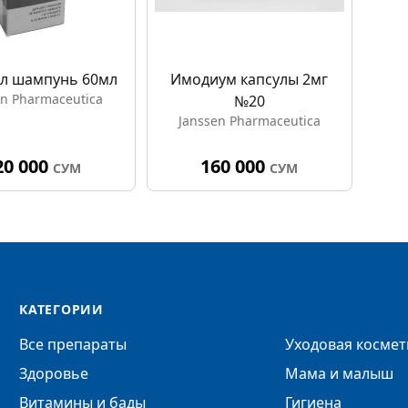
л шампунь 60мл
Имодиум капсулы 2мг
en Pharmaceutica
№20
Janssen Pharmaceutica
20 000
160 000
СУМ
СУМ
КАТЕГОРИИ
Все препараты
Уходовая космет
Здоровье
Мама и малыш
Витамины и бады
Гигиена