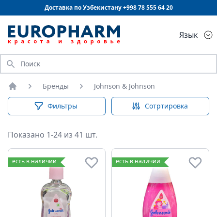
Доставка по Узбекистану +998
78 555 64 20
Язык
Искать
Бренды
Johnson & Johnson
Главная
Фильтры
Сотртировка
Показано 1-24 из 41 шт.
есть в наличии
есть в наличии