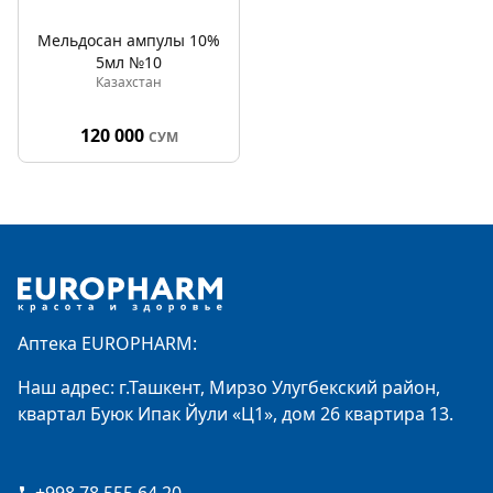
Мельдосан ампулы 10%
5мл №10
Казахстан
120 000
СУМ
Footer
Аптека EUROPHARM:
Наш адрес: г.Ташкент, Мирзо Улугбекский район,
квартал Буюк Ипак Йули «Ц1», дом 26 квартира 13.