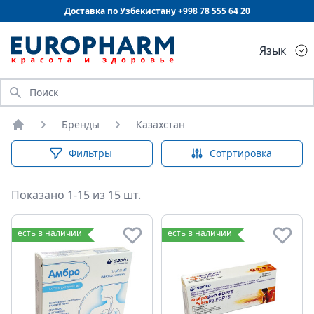
Доставка по Узбекистану +998
78 555 64 20
Язык
Искать
Бренды
Казахстан
Главная
Фильтры
Сотртировка
Показано 1-15 из 15 шт.
есть в наличии
есть в наличии