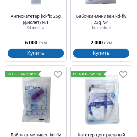
Ангиокатетер kd-fix 26g
Бабочка-минивен kd-fly
(фиолет) №1
23g №1
Kd medical
Kd medical
6 000
2 000
СУМ
СУМ
Купить
Купить
есть в наличии
есть в наличии
Бабочка-минивен kd-fly
Катетер центральный