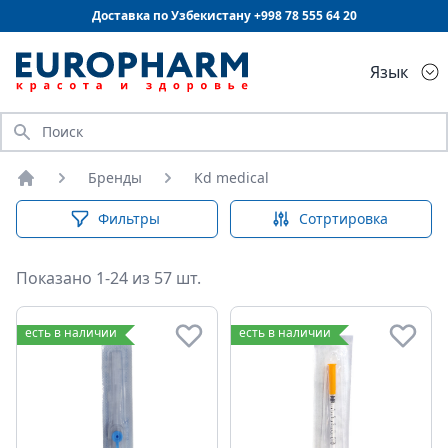
Доставка по Узбекистану +998
78 555 64 20
Язык
Искать
Бренды
Kd medical
Главная
Фильтры
Сотртировка
Показано 1-24 из 57 шт.
есть в наличии
есть в наличии