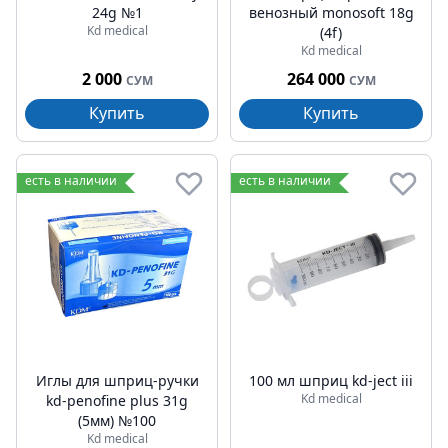
24g №1
венозный monosoft 18g
Kd medical
(4f)
Kd medical
2 000
264 000
СУМ
СУМ
Купить
Купить
есть в наличии
есть в наличии
Иглы для шприц-ручки
100 мл шприц kd-ject iii
Kd medical
kd-penofine plus 31g
(5мм) №100
Kd medical