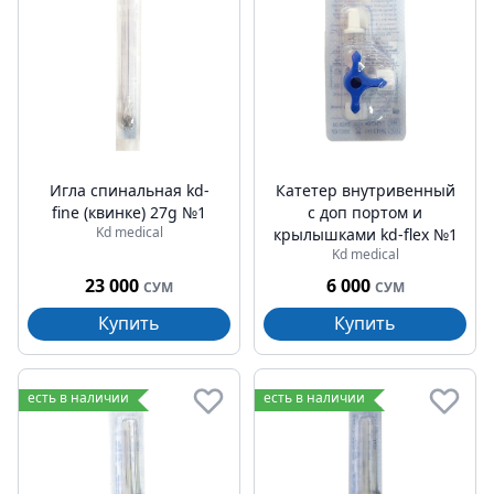
Игла спинальная kd-
Катетер внутривенный
fine (квинке) 27g №1
с доп портом и
Kd medical
крылышками kd-flex №1
Kd medical
23 000
6 000
СУМ
СУМ
Купить
Купить
есть в наличии
есть в наличии