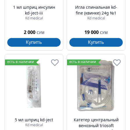
1 мл шприц инсулин
Игла спинальная kd-
kd-ject-iii
fine (квинке) 24g №1
Kd medical
Kd medical
2 000
19 000
СУМ
СУМ
Купить
Купить
есть в наличии
есть в наличии
5 мл шприц kd-ject
Катетер центральный
Kd medical
венозный triosoft