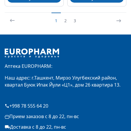
1
2
3
Footer
Аптека EUROPHARM:
Наш адрес: г.Ташкент, Мирзо Улугбекский район,
квартал Буюк Ипак Йули «Ц1», дом 26 квартира 13.
+998 78 555 64 20
Прием заказов с 8 до 22, пн-вс
Доставка с 8 до 22, пн-вс