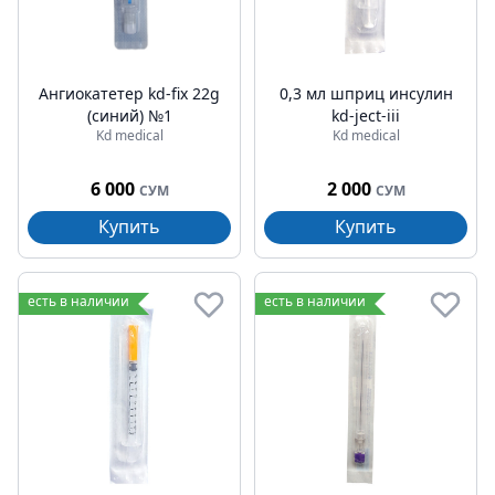
Ангиокатетер kd-fix 22g
0,3 мл шприц инсулин
(синий) №1
kd-ject-iii
Kd medical
Kd medical
6 000
2 000
СУМ
СУМ
Купить
Купить
есть в наличии
есть в наличии