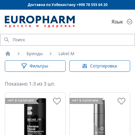
Доставка по Узбекистану +998
78 555 64 20
Язык
Искать
Бренды
Label.M
Главная
Фильтры
Сотртировка
Показано 1-3 из 3 шт.
нет в наличии
нет в наличии