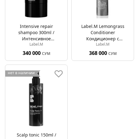
Intensive repair
Label.M Lemongrass
shampoo 300ml /
Conditioner
Интенсивное
Кондиционер с
Label.M
Label.M
восстановление волос
лимоном для волос 200
мл
340 000
368 000
СУМ
СУМ
нет в наличии
Scalp tonic 150ml /