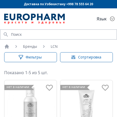
Доставка по Узбекистану +998
78 555 64 20
Язык
Искать
Бренды
LCN
Главная
Фильтры
Сотртировка
Показано 1-5 из 5 шт.
нет в наличии
нет в наличии