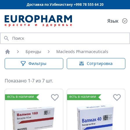
Доставка по Узбекистану +998
78 555 64 20
Язык
Искать
Бренды
Macleods Pharmaceuticals
Главная
Фильтры
Сотртировка
Показано 1-7 из 7 шт.
есть в наличии
есть в наличии