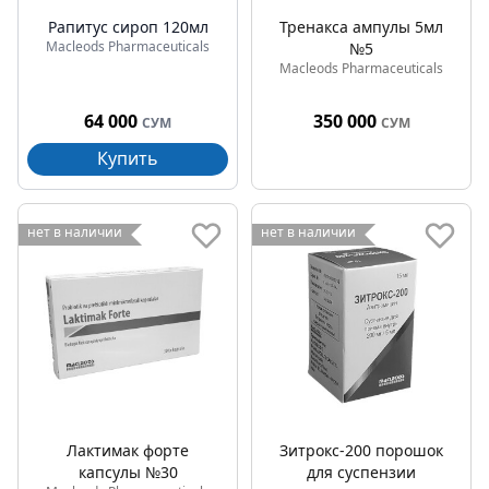
Рапитус сироп 120мл
Тренакса ампулы 5мл
Macleods Pharmaceuticals
№5
Macleods Pharmaceuticals
64 000
350 000
СУМ
СУМ
Купить
нет в наличии
нет в наличии
Лактимак форте
Зитрокс-200 порошок
капсулы №30
для суспензии