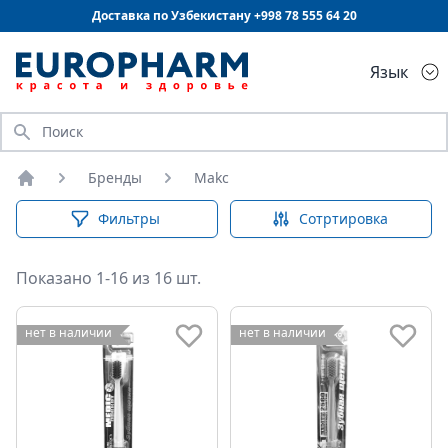
Доставка по Узбекистану +998
78 555 64 20
Язык
Искать
Бренды
Makc
Главная
Фильтры
Сотртировка
Показано 1-16 из 16 шт.
нет в наличии
нет в наличии