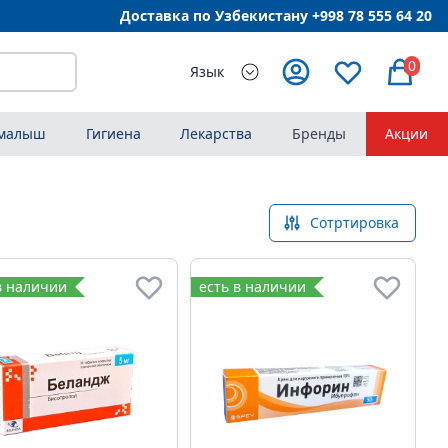
Доставка по Узбекистану +998
78 555 64 20
0
Язык
 малыш
Гигиена
Лекарства
Бренды
Акции
Сотртировка
в наличии
есть в наличии