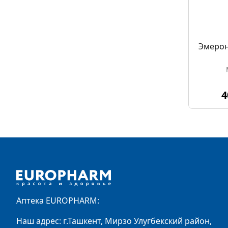
Эмерон
4
Footer
Аптека EUROPHARM:
Наш адрес: г.Ташкент, Мирзо Улугбекский район,