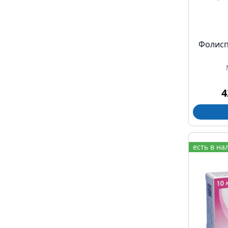
Фолисп
4
есть в на