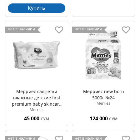
Купить
нет в наличии
нет в наличии
Мерриес салфетки
Мерриес new born
влажные детские first
5000г №24
Merries
premium baby skincare
Merries
wipes №54
45 000
124 000
СУМ
СУМ
нет в наличии
нет в наличии