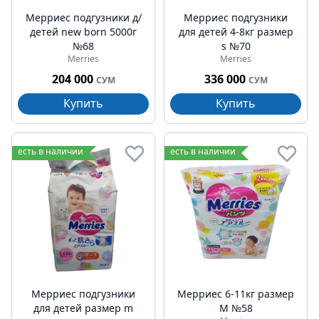
Мерриес подгузники д/
Мерриес подгузники
детей new born 5000г
для детей 4-8кг размер
№68
s №70
Merries
Merries
204 000
336 000
СУМ
СУМ
Купить
Купить
есть в наличии
есть в наличии
Мерриес подгузники
Мерриес 6-11кг размер
для детей размер m
M №58