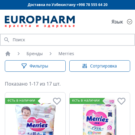
Доставка по Узбекистану +998
78 555 64 20
Язык
Искать
Бренды
Merries
Главная
Фильтры
Сотртировка
Показано 1-17 из 17 шт.
есть в наличии
есть в наличии