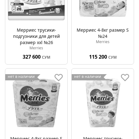
Мерриес трусики-
Мерриес 4-8кг размер S
подгузники для детей
№24
Merries
размер xxl №26
Merries
327 600
115 200
СУМ
СУМ
нет в наличии
нет в наличии
Мерриес 4-8кг размер S
Мерриес трусики-