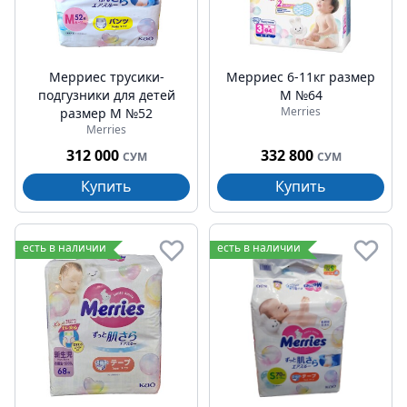
Мерриес трусики-
Мерриес 6-11кг размер
подгузники для детей
М №64
Merries
размер M №52
Merries
312 000
332 800
СУМ
СУМ
Купить
Купить
есть в наличии
есть в наличии