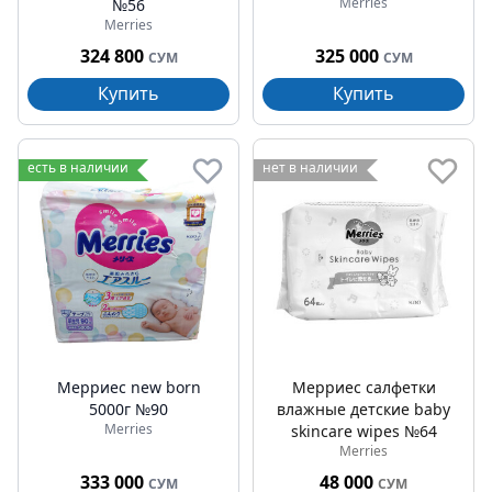
Merries
№56
Merries
324 800
325 000
СУМ
СУМ
Купить
Купить
есть в наличии
нет в наличии
Мерриес new born
Мерриес салфетки
5000г №90
влажные детские baby
Merries
skincare wipes №64
Merries
333 000
48 000
СУМ
СУМ