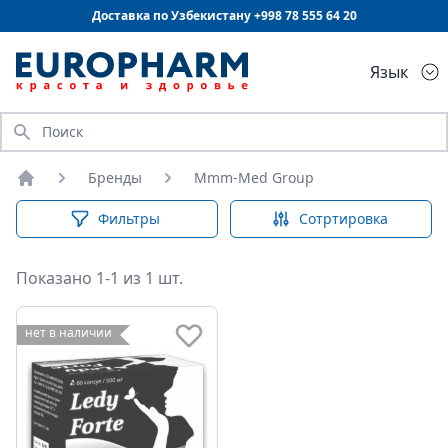
Доставка по Узбекистану +998
78 555 64 20
Язык
Искать
Бренды
Mmm-Med Group
Главная
Фильтры
Сотртировка
Показано 1-1 из 1 шт.
нет в наличии