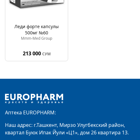
Леди форте капсулы
500мг №60
Mmm-Med Group
213 000
СУМ
Footer
Аптека EUROPHARM:
Наш адрес: г.Ташкент, Мирзо Улугбекский район,
квартал Буюк Ипак Йули «Ц1», дом 26 квартира 13.