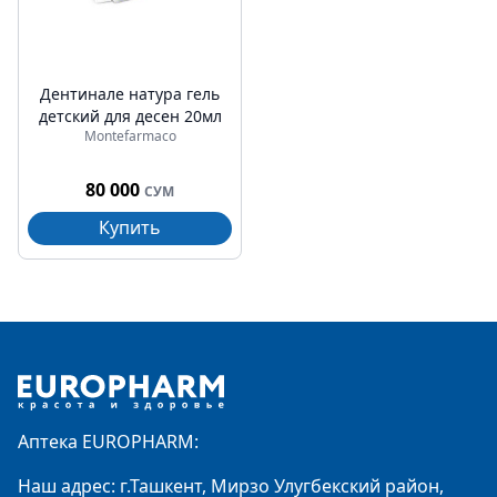
Дентинале натура гель
детский для десен 20мл
Montefarmaco
80 000
СУМ
Купить
Footer
Аптека EUROPHARM:
Наш адрес: г.Ташкент, Мирзо Улугбекский район,