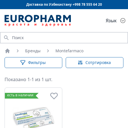
Доставка по Узбекистану +998
78 555 64 20
Язык
Искать
Бренды
Montefarmaco
Главная
Фильтры
Сотртировка
Показано 1-1 из 1 шт.
есть в наличии