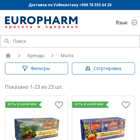
Доставка по Узбекистану +998
78 555 64 20
Язык
Искать
Бренды
Munis
Главная
Фильтры
Сотртировка
Показано 1-23 из 23 шт.
есть в наличии
есть в наличии