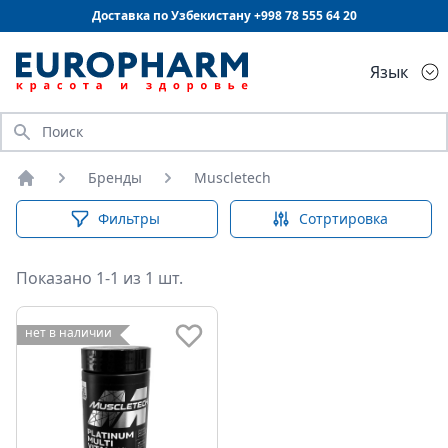
Доставка по Узбекистану +998
78 555 64 20
Язык
Искать
Бренды
Muscletech
Главная
Фильтры
Сотртировка
Показано 1-1 из 1 шт.
нет в наличии