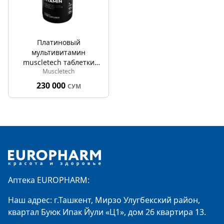
Платиновый
мультивитамин
muscletech таблетки
Muscletech
№90
230 000
СУМ
Footer
Аптека EUROPHARM:
Наш адрес: г.Ташкент, Мирзо Улугбекский район,
квартал Буюк Ипак Йули «Ц1», дом 26 квартира 13.