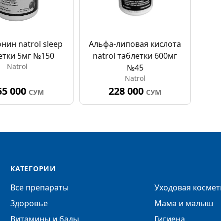
нин natrol sleep
Альфа-липовая кислота
етки 5мг №150
natrol таблетки 600мг
Natrol
№45
Natrol
55 000
228 000
СУМ
СУМ
КАТЕГОРИИ
Все препараты
Уходовая космет
Здоровье
Мама и малыш
Витамины и бады
Гигиена