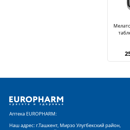
Мелато
табл
2
Footer
Аптека EUROPHARM:
Наш адрес: г.Ташкент, Мирзо Улугбекский район,