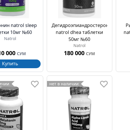
нин natrol sleep
Дегидроэпиандростерон
Р
етки 10мг №60
natrol dhea таблетки
na
Natrol
50мг №60
Natrol
10 000
180 000
СУМ
СУМ
Купить
личии
нет в наличии