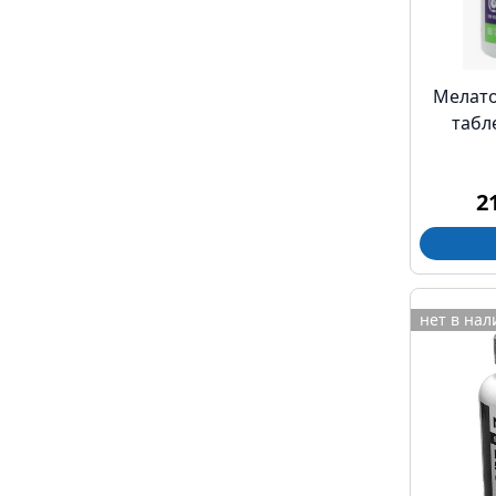
Мелато
табл
2
нет в на