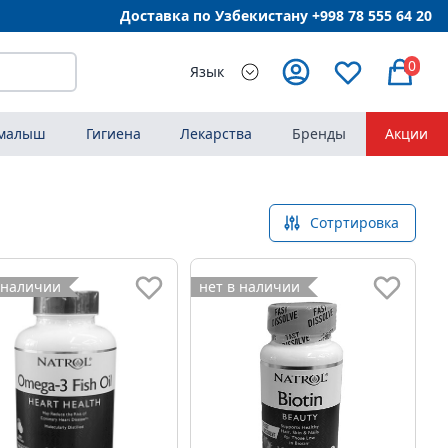
Доставка по Узбекистану +998
78 555 64 20
0
Язык
 малыш
Гигиена
Лекарства
Бренды
Акции
Сотртировка
 наличии
нет в наличии