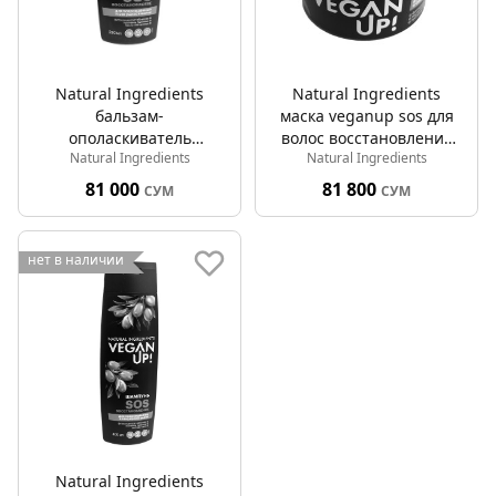
Natural Ingredients
Natural Ingredients
бальзам-
маска veganup sos для
ополаскиватель
волос восстановление
Natural Ingredients
Natural Ingredients
veganup sos для волос
300 мл
восстановление 230 мл
81 000
81 800
СУМ
СУМ
нет в наличии
Natural Ingredients