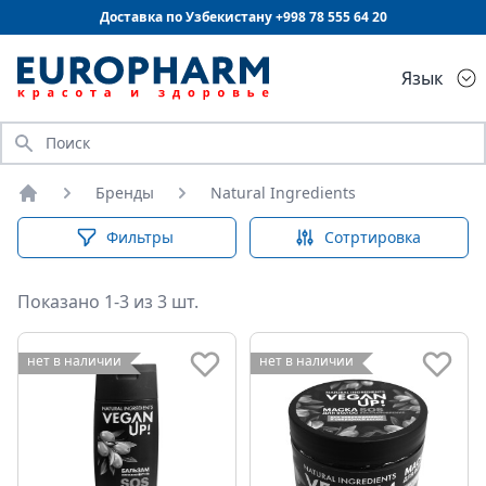
Доставка по Узбекистану +998
78 555 64 20
Язык
Искать
Бренды
Natural Ingredients
Главная
Фильтры
Сотртировка
Показано 1-3 из 3 шт.
нет в наличии
нет в наличии