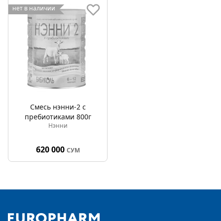
нет в наличии
Смесь нэнни-2 с
пребиотиками 800г
Нэнни
620 000
СУМ
Footer