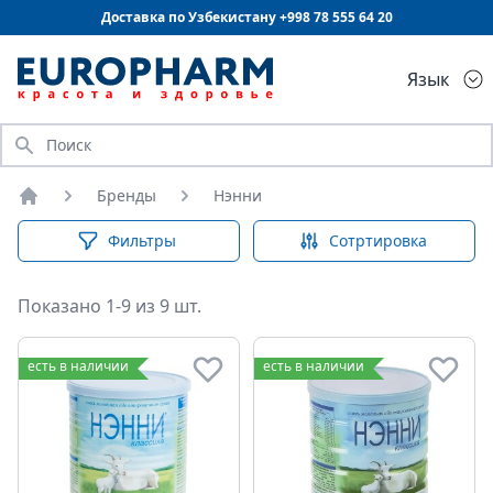
Доставка по Узбекистану +998
78 555 64 20
Язык
Искать
Бренды
Нэнни
Главная
Фильтры
Сотртировка
Показано 1-9 из 9 шт.
есть в наличии
есть в наличии