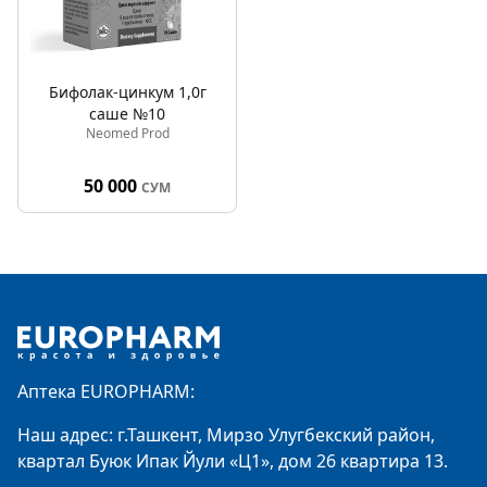
Бифолак-цинкум 1,0г
саше №10
Neomed Prod
50 000
СУМ
Footer
Аптека EUROPHARM:
Наш адрес: г.Ташкент, Мирзо Улугбекский район,
квартал Буюк Ипак Йули «Ц1», дом 26 квартира 13.