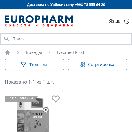
Доставка по Узбекистану +998
78 555 64 20
Язык
Искать
Бренды
Neomed Prod
Главная
Фильтры
Сотртировка
Показано 1-1 из 1 шт.
нет в наличии