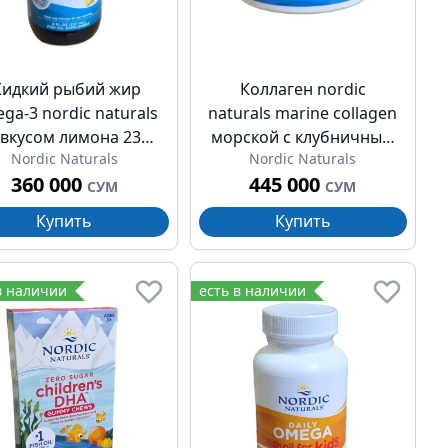
идкий рыбий жир
Коллаген nordic
ga-3 nordic naturals
naturals marine collagen
 вкусом лимона 237
морской с клубничным
Nordic Naturals
Nordic Naturals
мл (8 жидк унции)
ароматом 150г (5.3 жидк
360 000
445 000
унции)
СУМ
СУМ
Купить
Купить
в наличии
есть в наличии