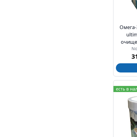
Омега-3
ulti
очище
No
лимона
3
есть в на