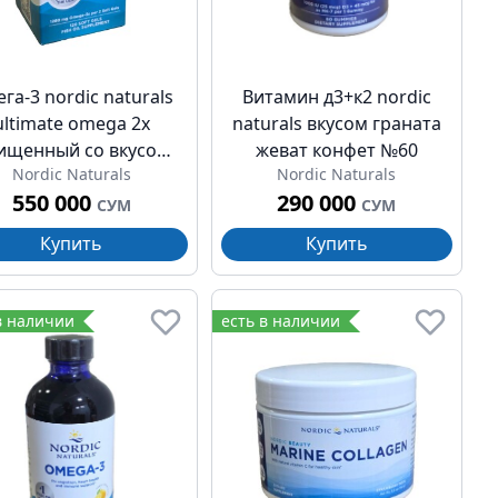
га-3 nordic naturals
Витамин д3+к2 nordic
ultimate omega 2x
naturals вкусом граната
ищенный со вкусом
жеват конфет №60
Nordic Naturals
Nordic Naturals
она капсулы 1280мг
550 000
290 000
№120
СУМ
СУМ
Купить
Купить
в наличии
есть в наличии