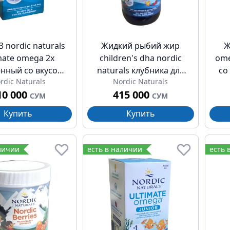
 nordic naturals
Жидкий рыбий жир
Ж
mate omega 2x
children's dha nordic
ome
нный со вкусом
naturals клубника для
со
rdic Naturals
Nordic Naturals
 капсулы 1280мг
детей 530мг 237мл (8
10 000
415 000
№60
жидк унции)
СУМ
СУМ
Купить
Купить
личии
есть в наличии
есть 