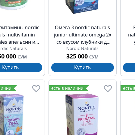
витамины nordic
Омега 3 nordic naturals
als multivitamin
junior ultimate omega 2x
nat
es апельсин и
со вкусом клубники д/
rdic Naturals
Nordic Naturals
 жеват ягод 3л+
подростков 6л+ капсулы
т
50 000
325 000
№120
680мг №90
ж
СУМ
СУМ
Купить
Купить
личии
есть в наличии
есть 