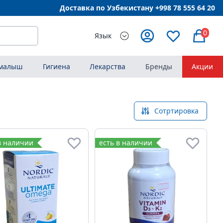
Доставка по Узбекистану +998
78 555 64 20
0
Язык
 малыш
Гигиена
Лекарства
Бренды
Акции
Сотртировка
в наличии
есть в наличии