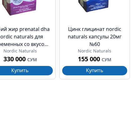
ий жир prenatal dha
Цинк глицинат nordic
ordic naturals для
naturals капсулы 20мг
ременных со вкусом
№60
Nordic Naturals
Nordic Naturals
бника капсулы 500мг
330 000
155 000
№90
СУМ
СУМ
Купить
Купить