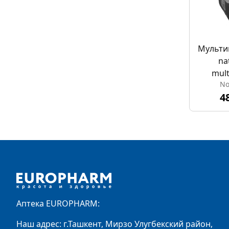
Мульти
na
mult
No
stren
4
экс
Footer
Аптека EUROPHARM:
Наш адрес: г.Ташкент, Мирзо Улугбекский район,