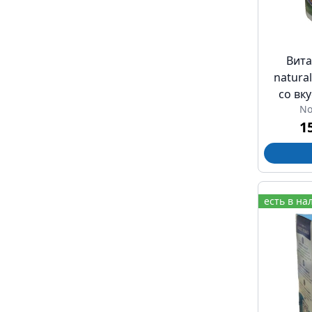
Вита
natural
со вк
No
дете
1
есть в на