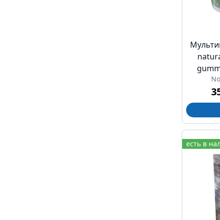
Мульти
natur
gummi
No
лимон
3
есть в на