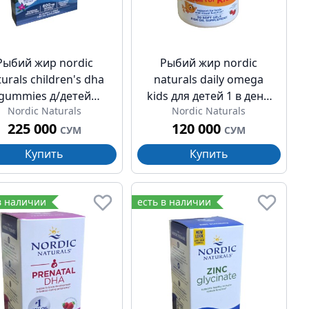
Рыбий жир nordic
Рыбий жир nordic
urals children's dha
naturals daily omega
gummies д/детей
kids для детей 1 в день
Nordic Naturals
Nordic Naturals
ропический пунш
фруктовый вкус капсулы
225 000
120 000
еват конфет 600мг
№30
СУМ
СУМ
№30
Купить
Купить
в наличии
есть в наличии