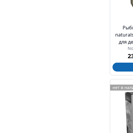
Рыби
natural
для де
No
dha ка
2
нет в на