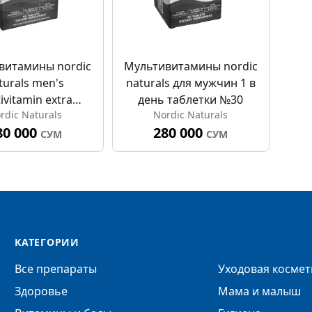
витамины nordic
Мультивитамины nordic
turals men's
naturals для мужчин 1 в
ivitamin extra
день таблетки №30
rdic Naturals
Nordic Naturals
gth для мужчин
80 000
280 000
тра сила №60
СУМ
СУМ
КАТЕГОРИИ
Все препараты
Уходовая космет
Здоровье
Мама и малыш