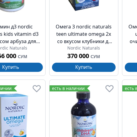
мин д3 nordic
Омега 3 nordic naturals
Оме
s kids vitamin d3
teen ultimate omega 2x
усом арбуза для
со вкусом клубники д/
оч
rdic Naturals
Nordic Naturals
й жеват конфет
подростков 12л+
лим
56 000
370 000
400ме №60
капсулы 1120мг №60
СУМ
СУМ
Купить
Купить
личии
есть в наличии
есть 