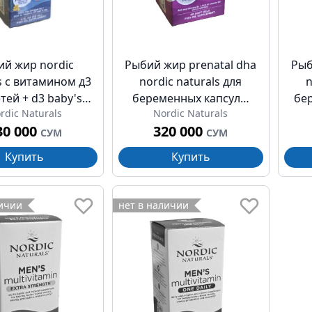
й жир nordic
Рыбий жир prenatal dha
Рыб
s с витамином д3
nordic naturals для
n
тей + d3 baby's
беременных капсулы
бе
rdic Naturals
Nordic Naturals
пли 1050мг/300ме
500мг №90
клу
30 000
320 000
60мл
СУМ
СУМ
Купить
Купить
личии
нет в наличии