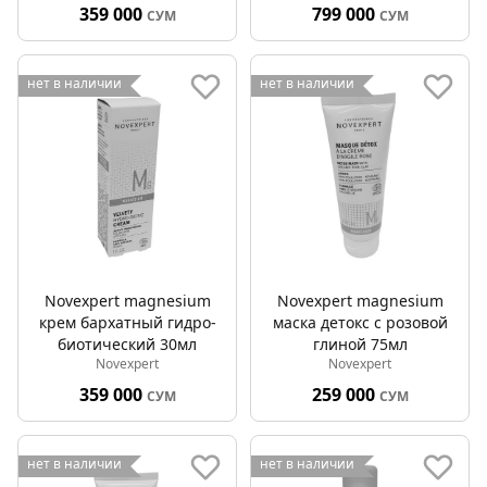
100мл
30мл
359 000
799 000
СУМ
СУМ
нет в наличии
нет в наличии
Novexpert magnesium
Novexpert magnesium
крем бархатный гидро-
маска детокс с розовой
биотический 30мл
глиной 75мл
Novexpert
Novexpert
359 000
259 000
СУМ
СУМ
нет в наличии
нет в наличии