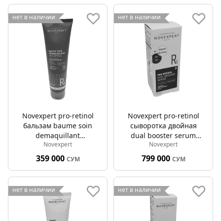
нет в наличии
нет в наличии
Novexpert pro-retinol
Novexpert pro-retinol
бальзам baume soin
сыворотка двойная
demaquillant
dual booster serum
Novexpert
Novexpert
очищающий 150мл
30мл
359 000
799 000
СУМ
СУМ
нет в наличии
нет в наличии