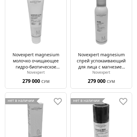
Novexpert magnesium
Novexpert magnesium
молочко очищающее
спрей успокаивающий
гидро-биотическое
для лица с магнезией
Novexpert
Novexpert
150мл
150мл
279 000
279 000
СУМ
СУМ
нет в наличии
нет в наличии