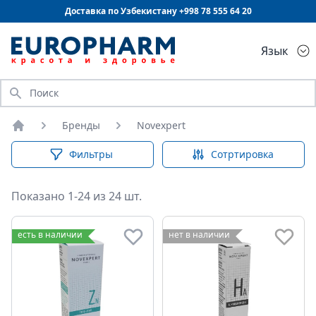
Доставка по Узбекистану +998
78 555 64 20
Язык
Искать
Бренды
Novexpert
Главная
Фильтры
Сотртировка
Показано 1-24 из 24 шт.
есть в наличии
нет в наличии