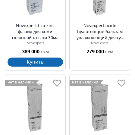
Novexpert trio-zinc
Novexpert acide
флюид для кожи
hyaluronique бальзам
склонной к сыпи 30мл
увлажняющий для губ
Novexpert
Novexpert
восполняющий объем
8мл
389 000
279 000
СУМ
СУМ
Купить
нет в наличии
нет в наличии