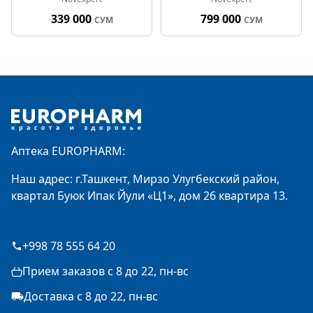
339 000
799 000
СУМ
СУМ
Footer
Аптека EUROPHARM:
Наш адрес: г.Ташкент, Мирзо Улугбекский район,
квартал Буюк Ипак Йули «Ц1», дом 26 квартира 13.
+998 78 555 64 20
Прием заказов с 8 до 22, пн-вс
Доставка с 8 до 22, пн-вс