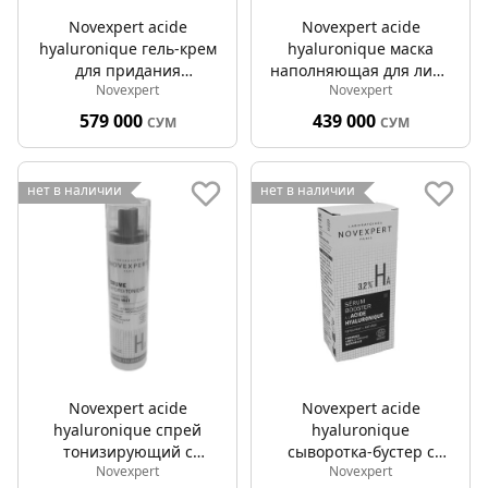
Novexpert acide
Novexpert acide
hyaluronique гель-крем
hyaluronique маска
для придания
наполняющая для лица
Novexpert
Novexpert
упругости коже лица с
50мл
гиалуроновой кислотой
579 000
439 000
СУМ
СУМ
40мл
нет в наличии
нет в наличии
Novexpert acide
Novexpert acide
hyaluronique спрей
hyaluronique
тонизирующий с
сыворотка-бустер с
Novexpert
Novexpert
гиалуроновой кислотой
гиалуроновой кислотой