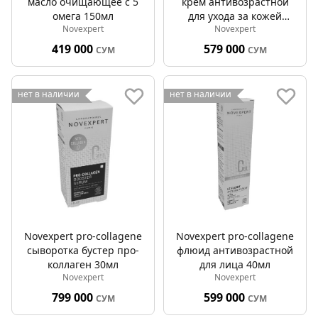
масло очищающее с 5
крем антивозрастной
омега 150мл
для ухода за кожей
Novexpert
Novexpert
вокруг глаз 15мл
419 000
579 000
СУМ
СУМ
нет в наличии
нет в наличии
Novexpert pro-collagene
Novexpert pro-collagene
сыворотка бустер про-
флюид антивозрастной
коллаген 30мл
для лица 40мл
Novexpert
Novexpert
799 000
599 000
СУМ
СУМ