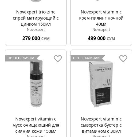
Novexpert trio-zinc
Novexpert vitamin c
спрей матирующий с
крем-пилинг ночной
цинком 150мл
40мл
Novexpert
Novexpert
279 000
499 000
СУМ
СУМ
нет в наличии
нет в наличии
Novexpert vitamin c
Novexpert vitamin c
мусс очищающий для
сыворотка бустер с
сияния кожи 150мл
витамином с 30мл
Novexpert
Novexpert