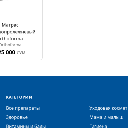
Матрас
вопролежневый
rthoforma
Orthoforma
25 000
СУМ
КАТЕГОРИИ
Все препараты
Уходовая космет
Здоровье
Мама и малыш
Витамины и бады
Гигиена