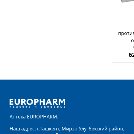
проти
o
6
Footer
Аптека EUROPHARM:
Наш адрес: г.Ташкент, Мирзо Улугбекский район,