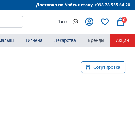
Доставка по Узбекистану +998
78 555 64 20
0
Язык
 малыш
Гигиена
Лекарства
Бренды
Акции
Сотртировка