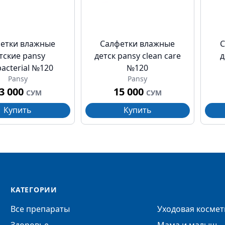
етки влажные
Салфетки влажные
С
тские pansy
детск pansy clean care
д
bacterial №120
№120
Pansy
Pansy
3 000
15 000
СУМ
СУМ
Купить
Купить
КАТЕГОРИИ
Все препараты
Уходовая космет