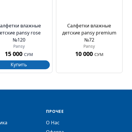
алфетки влажные
Салфетки влажные
етские pansy rose
детские pansy premium
№120
№72
Pansy
Pansy
15 000
10 000
СУМ
СУМ
Купить
ПРОЧЕЕ
ика
О Нас