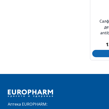
Салф
де
anti
1
Footer
Аптека EUROPHARM: