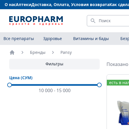
О нас
Аптеки
Доставка, Оплата, Условия возврата
Как сдел
Искать
Все препараты
Здоровье
Витамины и бады
Без
Бренды
Pansy
Главная
Фильтры
Показано 
Цена (СУМ)
есть в на
10 000
-
15 000