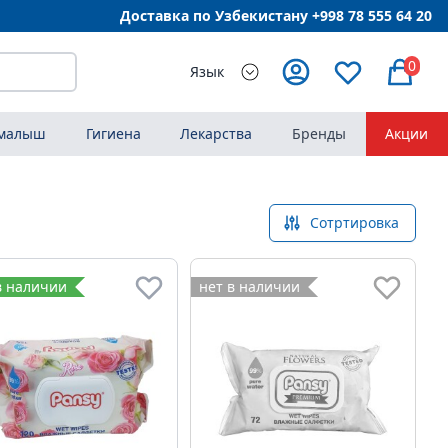
Доставка по Узбекистану +998
78 555 64 20
0
Язык
 малыш
Гигиена
Лекарства
Бренды
Акции
Сотртировка
в наличии
нет в наличии