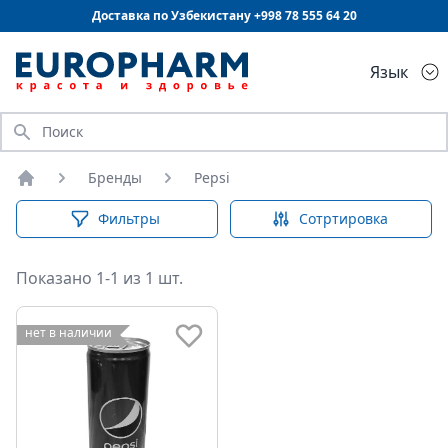
Доставка по Узбекистану +998
78 555 64 20
Язык
Искать
Бренды
Pepsi
Главная
Фильтры
Сотртировка
Показано 1-1 из 1 шт.
нет в наличии