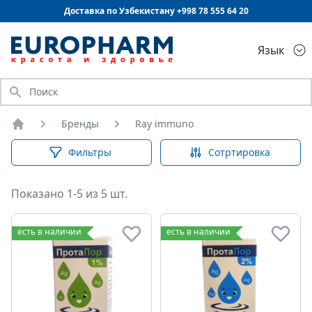
Доставка по Узбекистану +998
78 555 64 20
Язык
Искать
Бренды
Ray immuno
Главная
Фильтры
Сотртировка
Показано 1-5 из 5 шт.
есть в наличии
есть в наличии