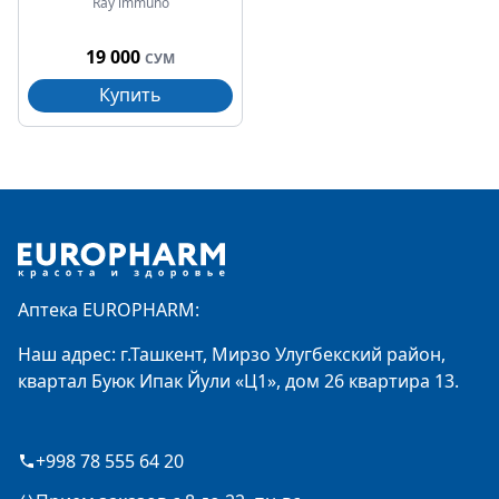
Ray immuno
19 000
СУМ
Купить
Footer
Аптека EUROPHARM:
Наш адрес: г.Ташкент, Мирзо Улугбекский район,
квартал Буюк Ипак Йули «Ц1», дом 26 квартира 13.
+998 78 555 64 20