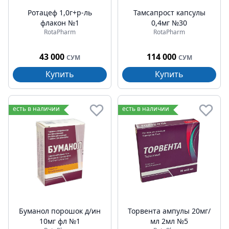
Ротацеф 1,0г+р-ль
Тамсапрост капсулы
флакон №1
0,4мг №30
RotaPharm
RotaPharm
43 000
114 000
СУМ
СУМ
Купить
Купить
есть в наличии
есть в наличии
Буманол порошок д/ин
Торвента ампулы 20мг/
10мг фл №1
мл 2мл №5