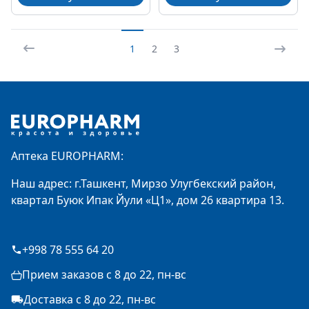
1
2
3
Footer
Аптека EUROPHARM:
Наш адрес: г.Ташкент, Мирзо Улугбекский район,
квартал Буюк Ипак Йули «Ц1», дом 26 квартира 13.
+998 78 555 64 20
Прием заказов с 8 до 22, пн-вс
Доставка с 8 до 22, пн-вс