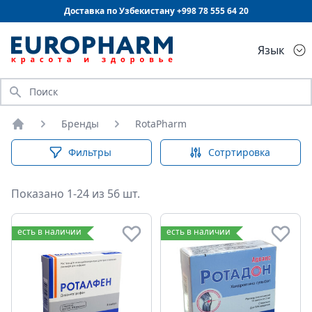
Доставка по Узбекистану +998
78 555 64 20
Язык
Искать
Бренды
RotaPharm
Главная
Фильтры
Сотртировка
Показано 1-24 из 56 шт.
есть в наличии
есть в наличии