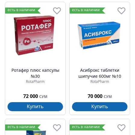
есть в наличии
есть в наличии
Ротафер плюс капсулы
Асиброкс таблетки
№30
шипучие 600мг №10
RotaPharm
RotaPharm
72 000
70 000
СУМ
СУМ
Купить
Купить
есть в наличии
есть в наличии