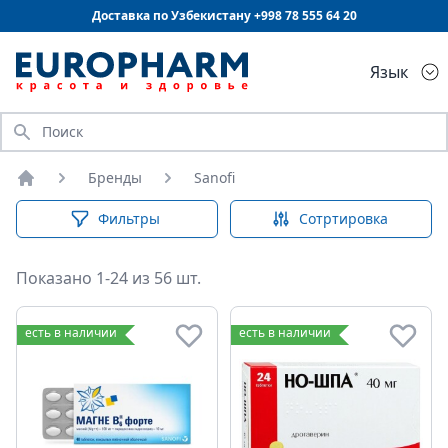
Доставка по Узбекистану +998
78 555 64 20
Язык
Искать
Бренды
Sanofi
Главная
Фильтры
Сотртировка
Показано 1-24 из 56 шт.
есть в наличии
есть в наличии