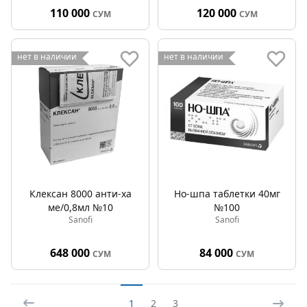
110 000
120 000
СУМ
СУМ
нет в наличии
нет в наличии
Клексан 8000 анти-ха
Но-шпа таблетки 40мг
ме/0,8мл №10
№100
Sanofi
Sanofi
648 000
84 000
СУМ
СУМ
1
2
3