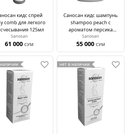
аносан кидс спрей
Саносан кидс шампунь
sy comb для легкого
shampoo peach с
асчесывания 125мл
ароматом персика
Sanosan
Sanosan
200мл
61 000
55 000
СУМ
СУМ
 наличии
нет в наличии