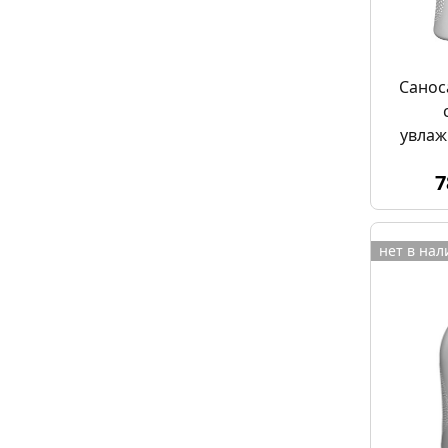
Санос
увла
7
нет в на