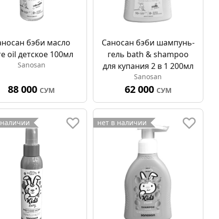
аносан бэби масло
Саносан бэби шампунь-
re oil детское 100мл
гель bath & shampoo
Sanosan
для купания 2 в 1 200мл
Sanosan
88 000
62 000
СУМ
СУМ
 наличии
нет в наличии