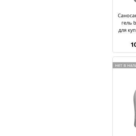
Саноса
гель 
для куп
1
нет в на