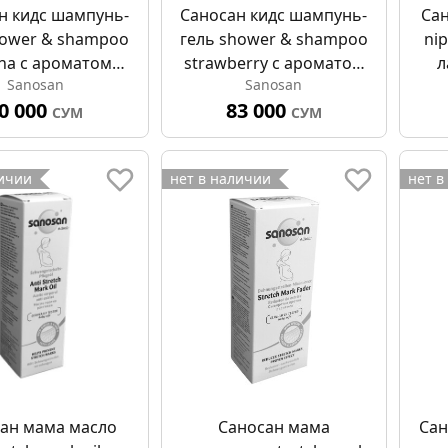
н кидс шампунь-
Саносан кидс шампунь-
Са
hower & shampoo
гель shower & shampoo
nip
na с ароматом
strawberry с ароматом
л
Sanosan
Sanosan
на 2 в 1 400мл
клубники 2 в 1 400мл
0 000
83 000
СУМ
СУМ
личии
нет в наличии
нет в
ан мама масло
Саносан мама
Сан