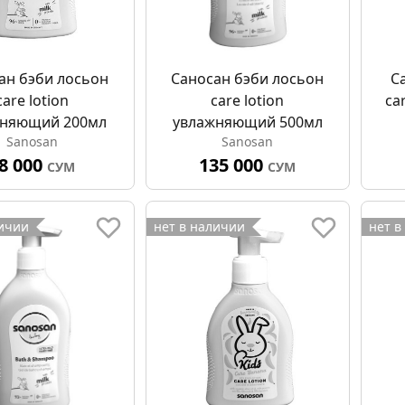
ан бэби лосьон
Саносан бэби лосьон
С
care lotion
care lotion
ca
жняющий 200мл
увлажняющий 500мл
Sanosan
Sanosan
8 000
135 000
СУМ
СУМ
личии
нет в наличии
нет в