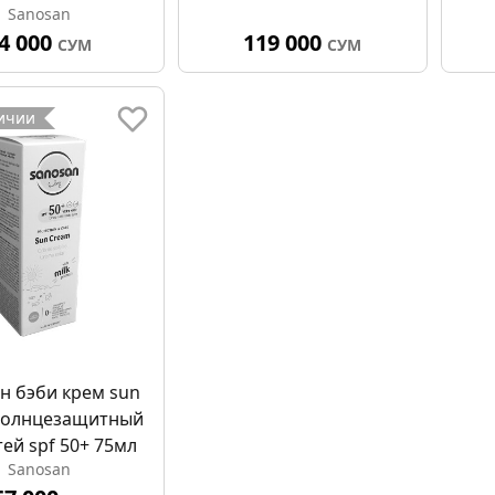
Sanosan
4 000
119 000
СУМ
СУМ
личии
н бэби крем sun
солнцезащитный
тей spf 50+ 75мл
Sanosan