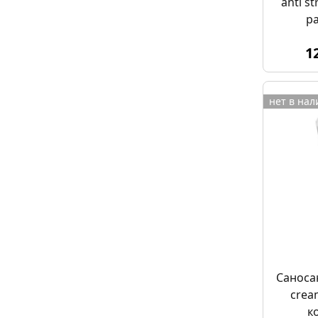
anti st
р
бере
1
нет в на
Саноса
crea
к