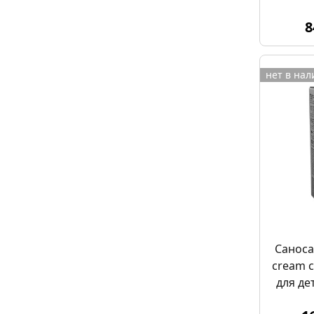
8
нет в на
Саноса
cream 
для де