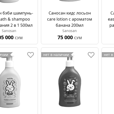
н бэби шампунь-
Саносан кидс лосьон
С
bath & shampoo
care lotion с ароматом
ea
ания 2 в 1 500мл
банана 200мл
р
Sanosan
Sanosan
05 000
75 000
СУМ
СУМ
личии
нет в наличии
нет в