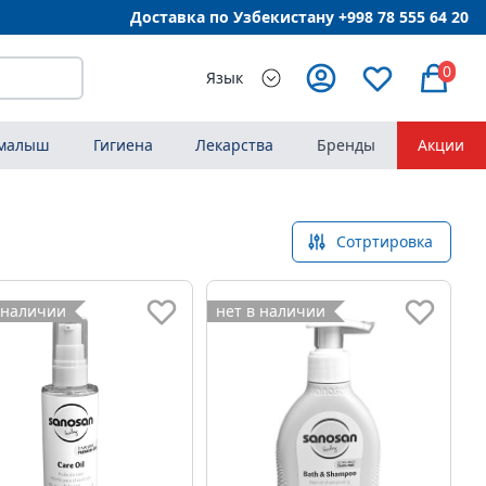
Доставка по Узбекистану +998
78 555 64 20
0
Язык
 малыш
Гигиена
Лекарства
Бренды
Акции
Сотртировка
 наличии
нет в наличии