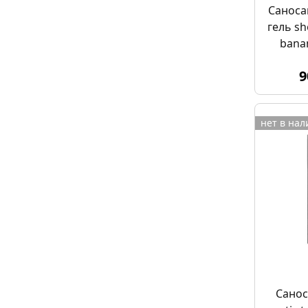
Саноса
гель s
bana
бана
9
нет в на
Санос