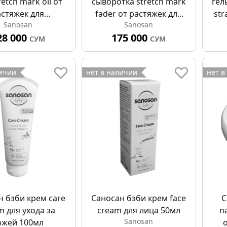
retch mark oil от
сыворотка stretch mark
гел
астяжек для
fader от растяжек для
str
Sanosan
Sanosan
менных 100мл
беременных 75мл
м
28 000
175 000
СУМ
СУМ
личии
нет в наличии
нет в
н бэби крем care
Саносан бэби крем face
С
m для ухода за
cream для лица 50мл
n
Sanosan
ожей 100мл