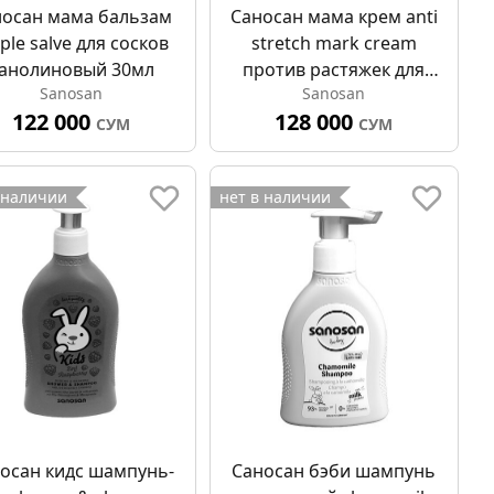
носан мама бальзам
Саносан мама крем anti
ple salve для сосков
stretch mark cream
анолиновый 30мл
против растяжек для
Sanosan
Sanosan
беременных 200мл
122 000
128 000
СУМ
СУМ
 наличии
нет в наличии
осан кидс шампунь-
Саносан бэби шампунь