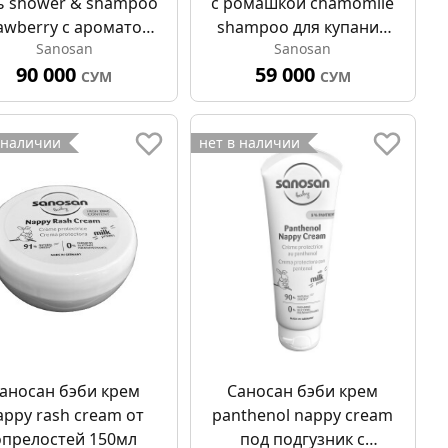
ь shower & shampoo
с ромашкой chamomile
awberry с ароматом
shampoo для купания
Sanosan
Sanosan
алины 2 в 1 400мл
200мл
90 000
59 000
СУМ
СУМ
 наличии
нет в наличии
аносан бэби крем
Саносан бэби крем
appy rash cream от
panthenol nappy cream
опрелостей 150мл
под подгузник с