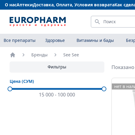
О нас
Аптеки
Доставка, Оплата, Условия возврата
Как сдел
Искать
Все препараты
Здоровье
Витамины и бады
Без
Бренды
See See
Главная
Фильтры
Показано 
Цена (СУМ)
нет в на
15 000
-
100 000