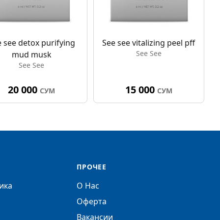
 see detox purifying
See see vitalizing peel pff
See See
mud musk
See See
20 000
15 000
СУМ
СУМ
ПРОЧЕЕ
ика
О Нас
Оферта
Вакансии