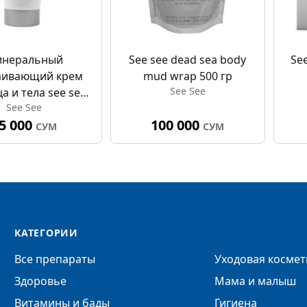
неральный
See see dead sea body
See
аивающий крем
mud wrap 500 гр
See See
а и тела see see
See See
l soothing cream
5 000
100 000
ace & body
СУМ
СУМ
КАТЕГОРИИ
Все препараты
Уходовая космет
Здоровье
Мама и малыш
Витамины и бады
Гигиена