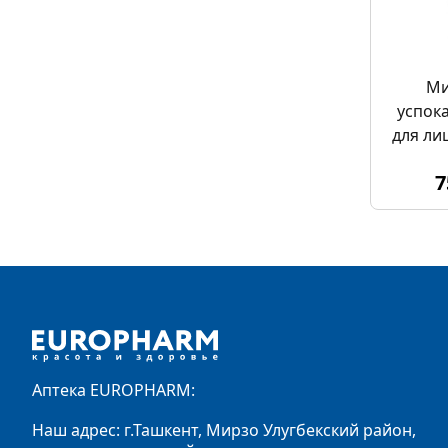
Ми
успок
для лиц
minera
7
f
Footer
Аптека EUROPHARM:
Наш адрес: г.Ташкент, Мирзо Улугбекский район,