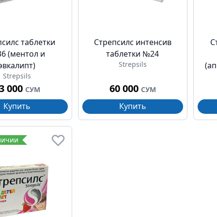
псилс таблетки
Стрепсилс интенсив
С
6 (ментол и
таблетки №24
Strepsils
эвкалипт)
(а
Strepsils
3 000
60 000
СУМ
СУМ
Купить
Купить
личии