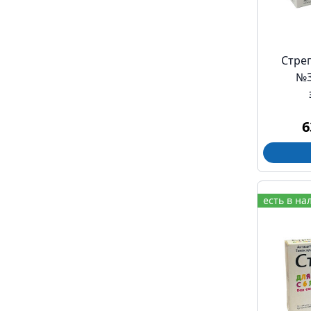
Стре
№3
6
есть в на