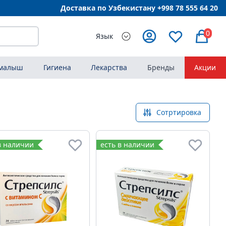
Доставка по Узбекистану +998
78 555 64 20
0
Язык
 малыш
Гигиена
Лекарства
Бренды
Акции
Сотртировка
в наличии
есть в наличии