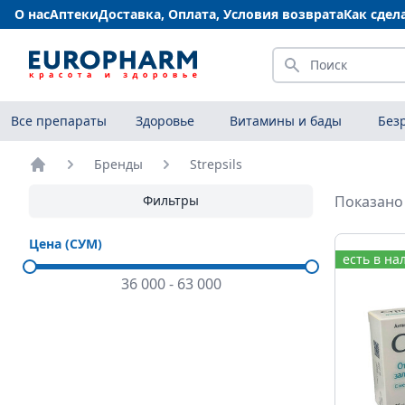
О нас
Аптеки
Доставка, Оплата, Условия возврата
Как сдел
Искать
Все препараты
Здоровье
Витамины и бады
Без
Бренды
Strepsils
Главная
Фильтры
Показано 
Цена (СУМ)
есть в на
36 000
-
63 000