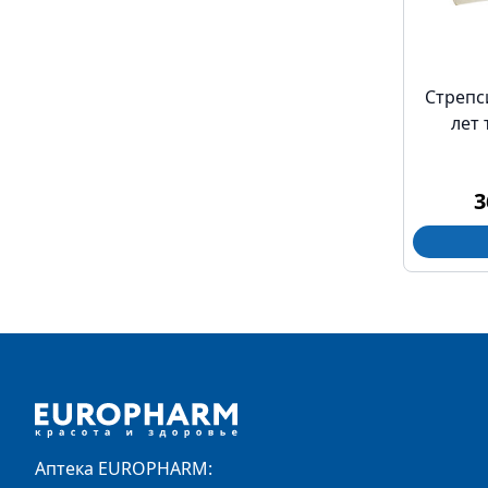
Стрепси
лет
3
Footer
Аптека EUROPHARM: