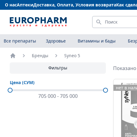
О нас
Аптеки
Доставка, Оплата, Условия возврата
Как сдел
Искать
Все препараты
Здоровье
Витамины и бады
Без
Бренды
Syneo 5
Главная
Фильтры
Показано 
Цена (СУМ)
нет в на
705 000
-
705 000