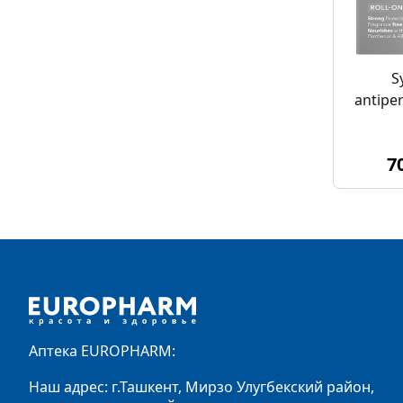
S
antipe
7
Footer
Аптека EUROPHARM:
Наш адрес: г.Ташкент, Мирзо Улугбекский район,