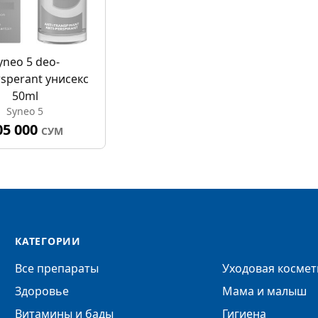
yneo 5 deo-
rsperant унисекс
50ml
Syneo 5
05 000
СУМ
КАТЕГОРИИ
Все препараты
Уходовая космет
Здоровье
Мама и малыш
Витамины и бады
Гигиена