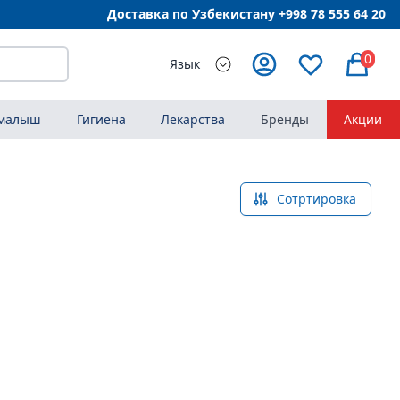
Доставка по Узбекистану +998
78 555 64 20
0
Язык
 малыш
Гигиена
Лекарства
Бренды
Акции
Сотртировка