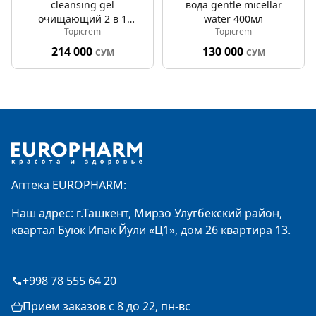
cleansing gel
вода gentle micellar
очищающий 2 в 1
water 400мл
Topicrem
Topicrem
500мл
214 000
130 000
СУМ
СУМ
Footer
Аптека EUROPHARM:
Наш адрес: г.Ташкент, Мирзо Улугбекский район,
квартал Буюк Ипак Йули «Ц1», дом 26 квартира 13.
+998 78 555 64 20
Прием заказов с 8 до 22, пн-вс