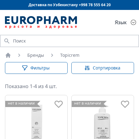
Доставка по Узбекистану +998
78 555 64 20
Язык
Искать
Бренды
Topicrem
Главная
Фильтры
Сотртировка
Показано 1-4 из 4 шт.
нет в наличии
нет в наличии