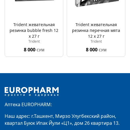
Trident жевательная
Trident жевательная
резинка bubble fresh 12
резинка перечная мята
х 27 г
12 х 27 г
Trident
Trident
8 000
8 000
СУМ
СУМ
Footer
Аптека EUROPHARM:
Наш адрес: г.Ташкент, Мирзо Улугбекский район,
квартал Буюк Ипак Йули «Ц1», дом 26 квартира 13.