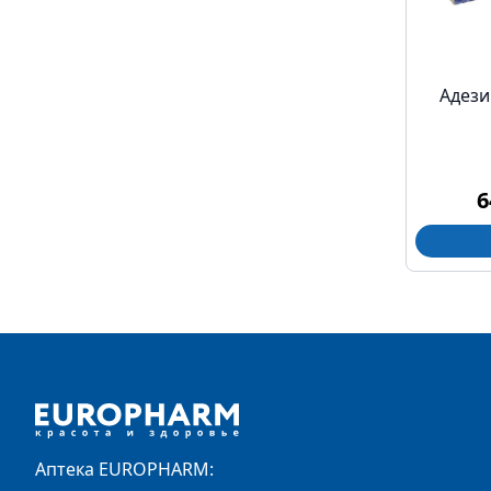
Адези
6
Footer
Аптека EUROPHARM: