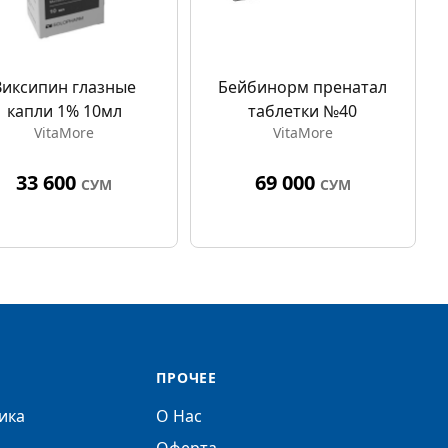
Виксипин глазные
Бейбинорм пренатал
капли 1% 10мл
таблетки №40
VitaMore
VitaMore
33 600
69 000
СУМ
СУМ
ПРОЧЕЕ
ика
О Нас