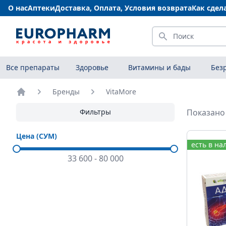
О нас
Аптеки
Доставка, Оплата, Условия возврата
Как сдел
Искать
Все препараты
Здоровье
Витамины и бады
Без
Бренды
VitaMore
Главная
Фильтры
Показано 
Цена (СУМ)
есть в на
33 600
-
80 000