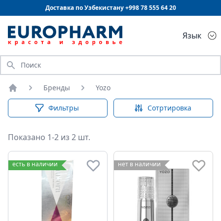
Доставка по Узбекистану +998
78 555 64 20
Язык
Искать
Бренды
Yozo
Главная
Фильтры
Сотртировка
Показано 1-2 из 2 шт.
есть в наличии
нет в наличии