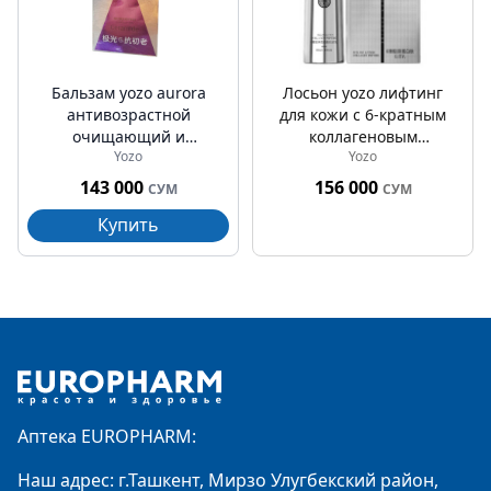
Бальзам yozo aurora
Лосьон yozo лифтинг
антивозрастной
для кожи с 6-кратным
очищающий и
коллагеновым
Yozo
Yozo
увлажняющий 120г
пептидом 100мл
143 000
156 000
СУМ
СУМ
Купить
Footer
Аптека EUROPHARM:
Наш адрес: г.Ташкент, Мирзо Улугбекский район,