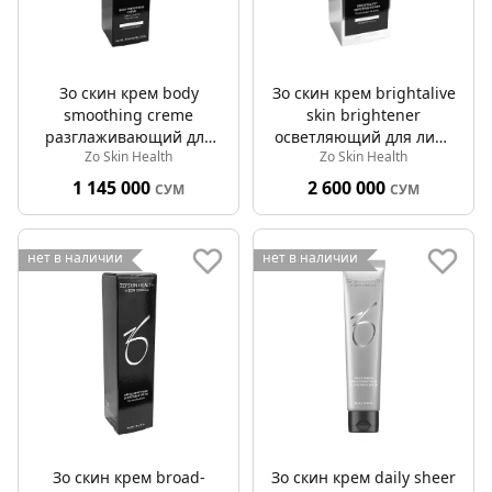
Зо скин крем body
Зо скин крем brightalive
smoothing creme
skin brightener
разглаживающий для
осветляющий для лица
Zo Skin Health
Zo Skin Health
тела 70мл
50мл
1 145 000
2 600 000
СУМ
СУМ
нет в наличии
нет в наличии
Зо скин крем broad-
Зо скин крем daily sheer