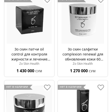
Зо скин патчи oil
Зо скин салфетки
control для контроля
complexion renewal для
жирности и лечение
обновления кожи 60
Zo Skin Health
Zo Skin Health
акне 60 пэды
пэды
1 430 000
1 270 000
СУМ
СУМ
нет в наличии
нет в наличии