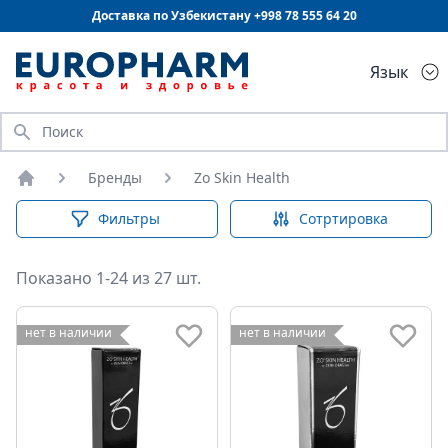
Доставка по Узбекистану +998
78 555 64 20
Язык
Искать
Бренды
Zo Skin Health
Главная
Фильтры
Сотртировка
Показано 1-24 из 27 шт.
нет в наличии
нет в наличии