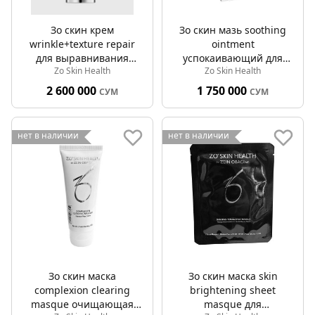
Зо скин крем
Зо скин мазь soothing
wrinkle+texture repair
ointment
для выравнивания
успокаивающий для
Zo Skin Health
Zo Skin Health
микрорельефа кожи
кожи 50мл
30мл
2 600 000
1 750 000
СУМ
СУМ
нет в наличии
нет в наличии
Зо скин маска
Зо скин маска skin
complexion clearing
brightening sheet
masque очищающая
masque для