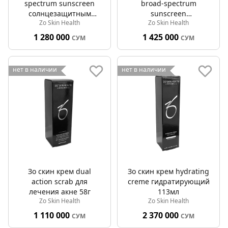
spectrum sunscreen
broad-spectrum
солнцезащитным
sunscreen
Zo Skin Health
Zo Skin Health
фильтром широкого
солнцезащитный крем
спектра spf 50 118мл
для лица spf 50 45мл
1 280 000
1 425 000
СУМ
СУМ
нет в наличии
нет в наличии
Зо скин крем dual
Зо скин крем hydrating
action scrab для
creme гидратирующий
лечения акне 58г
113мл
Zo Skin Health
Zo Skin Health
1 110 000
2 370 000
СУМ
СУМ