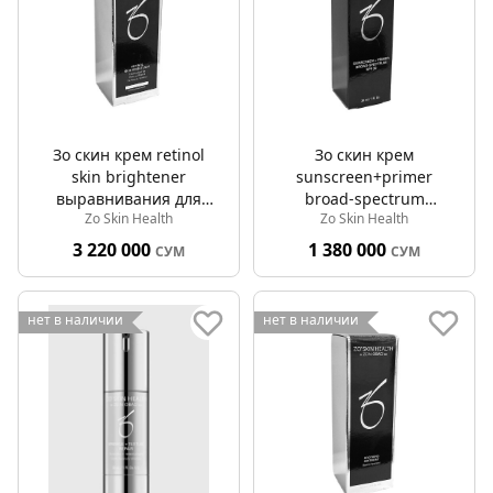
Зо скин крем retinol
Зо скин крем
skin brightener
sunscreen+primer
выравнивания для
broad-spectrum
Zo Skin Health
Zo Skin Health
кожи 1% ретинола 50мл
солнцезащитный для
лица spf 30 30мл
3 220 000
1 380 000
СУМ
СУМ
нет в наличии
нет в наличии