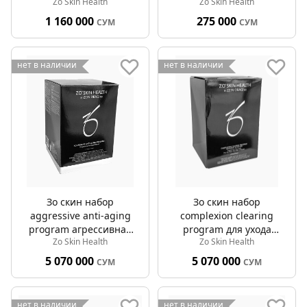
Zo Skin Health
Zo Skin Health
выравнивающая цвет
выравнивания цвета
кожи 85г
кожи 20г 1шт
1 160 000
275 000
СУМ
СУМ
нет в наличии
нет в наличии
Зо скин набор
Зо скин набор
aggressive anti-aging
complexion clearing
program агрессивная
program для ухода
Zo Skin Health
Zo Skin Health
антивозрастная
кожей с акне
программа
5 070 000
5 070 000
СУМ
СУМ
нет в наличии
нет в наличии