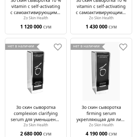
Зо скин сыворотка 10 %
Зо скин сыворотка 10 %
vitamin c self-activating
vitamin c self-activating
с самоактивирующимся
с самоактивирующимся
Zo Skin Health
Zo Skin Health
витамином с 20мл
витамином с 50мл
1 120 000
1 430 000
СУМ
СУМ
нет в наличии
нет в наличии
Зо скин сыворотка
Зо скин сыворотка
complexion clarifying
firming serum
serum для уменьшения
укрепляющая для лица
Zo Skin Health
Zo Skin Health
кожного себума 50мл
шеи и декольте 47мл
2 680 000
4 190 000
СУМ
СУМ