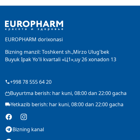
Footer
EUROPHARM dorixonasi
Bizning manzil: Toshkent sh.,Mirzo Ulug'bek
Buyuk Ipak Yo'li kvartali «Ц1»,uy 26 xonadon 13
+998 78 555 64 20
Buyurtma berish: har kuni, 08:00 dan 22:00 gacha
Yetkazib berish: har kuni, 08:00 dan 22:00 gacha
Facebook
Instagram
Bizning kanal