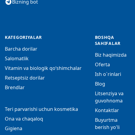
Bizning bot
KATEGORIYALAR
BOSHQA
SAHIFALAR
Barcha dorilar
Biz haqimizda
Salomatlik
Oferta
Vitamin va biologik qo‘shimchalar
Ish o`rinlari
Retseptsiz dorilar
Blog
Brendlar
Litsenziya va
guvohnoma
Teri parvarishi uchun kosmetika
Kontaktlar
Ona va chaqaloq
Buyurtma
berish yo'li
Gigiena