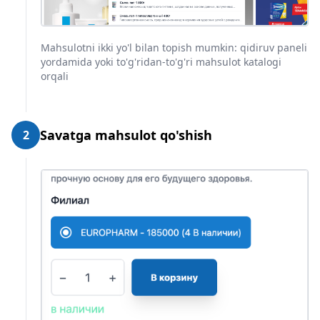
Mahsulotni ikki yo'l bilan topish mumkin: qidiruv paneli
yordamida yoki to'g'ridan-to'g'ri mahsulot katalogi
orqali
Savatga mahsulot qo'shish
2