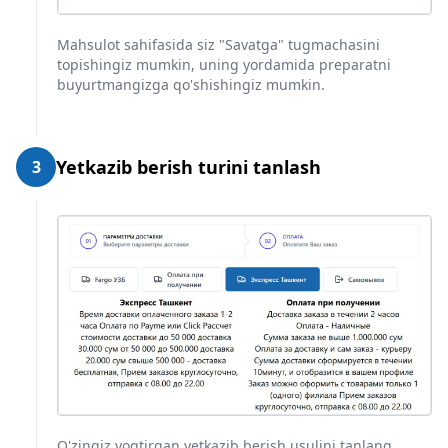
Mahsulot sahifasida siz "Savatga" tugmachasini
topishingiz mumkin, uning yordamida preparatni
buyurtmangizga qo'shishingiz mumkin.
Yetkazib berish turini tanlash
3
O'zingiz yoqtirgan yetkazib berish usulini tanlang