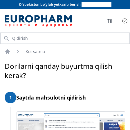
O'zbekiston bo'ylab yetkazib berish
+998 78 555 64 20
Til
Qidirish
Ko'rsatma
Bosh sahifa
Dorilarni qanday buyurtma qilish
kerak?
Saytda mahsulotni qidirish
1