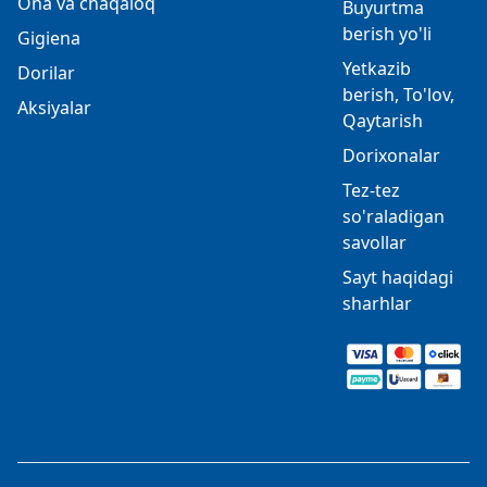
Ona va chaqaloq
Buyurtma
berish yo'li
Gigiena
Yetkazib
Dorilar
berish, To'lov,
Aksiyalar
Qaytarish
Dorixonalar
Tez-tez
so'raladigan
savollar
Sayt haqidagi
sharhlar