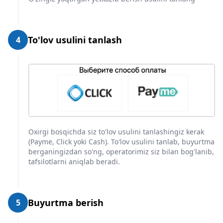
To'lov usulini tanlash
4
Oxirgi bosqichda siz to'lov usulini tanlashingiz kerak
(Payme, Click yoki Cash). To'lov usulini tanlab, buyurtma
berganingizdan so'ng, operatorimiz siz bilan bog'lanib,
tafsilotlarni aniqlab beradi.
Buyurtma berish
5