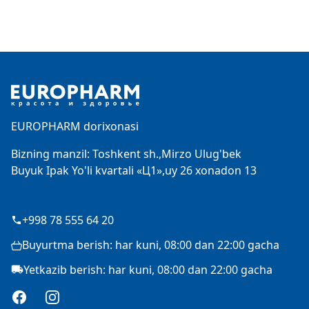
Footer
EUROPHARM dorixonasi
Bizning manzil: Toshkent sh.,Mirzo Ulug'bek
Buyuk Ipak Yo'li kvartali «Ц1»,uy 26 xonadon 13
+998 78 555 64 20
Buyurtma berish: har kuni, 08:00 dan 22:00 gacha
Yetkazib berish: har kuni, 08:00 dan 22:00 gacha
Facebook
Instagram