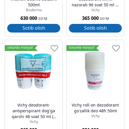
500ml
nazorati 96 soat 50 ml (2
Bioderma
Vichy
dona)
630 000
365 000
SO'M
SO'M
Sotib olish
Sotib olish
sotuvda mavjud
sotuvda mavjud
Vichy deodorant-
Vichy roll-on dezodorant
antiperspirant dog'ga
go'zallik deo 48h 50ml
Vichy
qarshi 48 soat 50 ml (2
Vichy
dona)