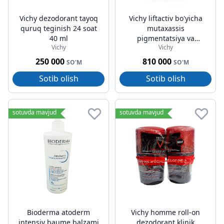
Vichy dezodorant tayoq
Vichy liftactiv bo'yicha
quruq teginish 24 soat
mutaxassis
40 ml
pigmentatsiya va
Vichy
Vichy
ajinlarga qarshi sarum
vitamin b3 30ml
250 000
810 000
SO'M
SO'M
Sotib olish
Sotib olish
sotuvda mavjud
sotuvda mavjud
Bioderma atoderm
Vichy homme roll-on
intensiv baume balzami
dezodorant klinik