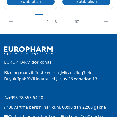
Sotib olish
Sotib olish
1
2
3
...
67
Footer
EUROPHARM dorixonasi
Bizning manzil: Toshkent sh.,Mirzo Ulug'bek
Buyuk Ipak Yo'li kvartali «Ц1»,uy 26 xonadon 13
+998 78 555 64 20
Buyurtma berish: har kuni, 08:00 dan 22:00 gacha
Yetkazib berish: har kuni, 08:00 dan 22:00 gacha