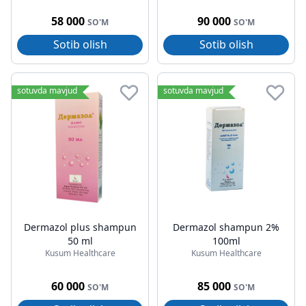
58 000
90 000
SO'M
SO'M
Sotib olish
Sotib olish
sotuvda mavjud
sotuvda mavjud
Dermazol plus shampun
Dermazol shampun 2%
50 ml
100ml
Kusum Healthcare
Kusum Healthcare
60 000
85 000
SO'M
SO'M