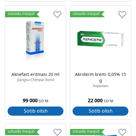
sotuvda mavjud
sotuvda mavjud
Aknefast eritmasi 20 ml
Akriderm kremi 0,05% 15
Jiangsu Chenpai Bond
g
Акрихин
99 000
22 000
SO'M
SO'M
Sotib olish
Sotib olish
sotuvda mavjud
sotuvda mavjud