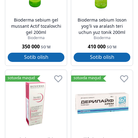
Bioderma sebium gel
Bioderma sebium loson
mussant Actif tozalovchi
yog'li va aralash teri
gel 200ml
uchun yuz tonik 200ml
Bioderma
Bioderma
350 000
410 000
SO'M
SO'M
Sotib olish
Sotib olish
sotuvda mavjud
sotuvda mavjud