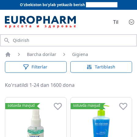
O'zbekiston bo'ylab yetkazib berish
+998 78 555 64 20
Til
Qidirish
Dermatologik mahsulotlar
Barcha dorilar
Prezervativlar va moylash mate
Gigiena
Bosh sahifa
Filterlar
Tartiblash
Ko'rsatildi 1-24 dan 1600 dona
Gigiena
sotuvda mavjud
sotuvda mavjud