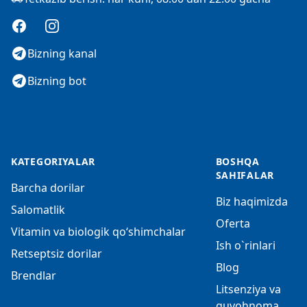
Facebook
Instagram
Bizning kanal
Bizning bot
KATEGORIYALAR
BOSHQA
SAHIFALAR
Barcha dorilar
Biz haqimizda
Salomatlik
Oferta
Vitamin va biologik qo‘shimchalar
Ish o`rinlari
Retseptsiz dorilar
Blog
Brendlar
Litsenziya va
guvohnoma