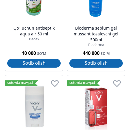
Qoʻl uchun antiseptik
Bioderma sebium gel
aqua air 50 ml
mussant tozalovchi gel
Badex
500ml
Bioderma
10 000
440 000
SO'M
SO'M
Sotib olish
Sotib olish
sotuvda mavjud
sotuvda mavjud