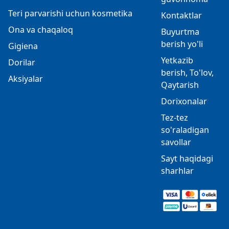
Teri parvarishi uchun kosmetika
Kontaktlar
Ona va chaqaloq
Buyurtma
berish yo'li
Gigiena
Yetkazib
Dorilar
berish, To'lov,
Aksiyalar
Qaytarish
Dorixonalar
Tez-tez
so'raladigan
savollar
Sayt haqidagi
sharhlar