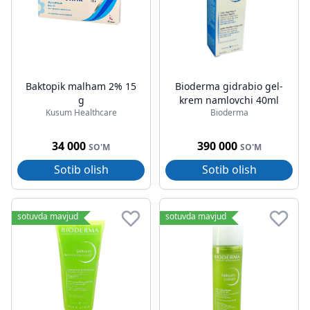
Baktopik malham 2% 15
Bioderma gidrabio gel-
g
krem namlovchi 40ml
Kusum Healthcare
Bioderma
34 000
390 000
SO'M
SO'M
Sotib olish
Sotib olish
sotuvda mavjud
sotuvda mavjud