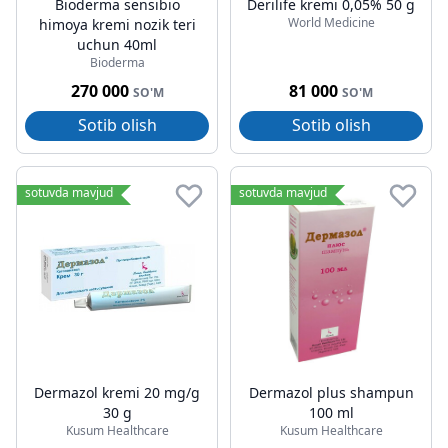
Bioderma sensibio
Derilife kremi 0,05% 50 g
World Medicine
himoya kremi nozik teri
uchun 40ml
Bioderma
270 000
81 000
SO'M
SO'M
Sotib olish
Sotib olish
sotuvda mavjud
sotuvda mavjud
Dermazol kremi 20 mg/g
Dermazol plus shampun
30 g
100 ml
Kusum Healthcare
Kusum Healthcare