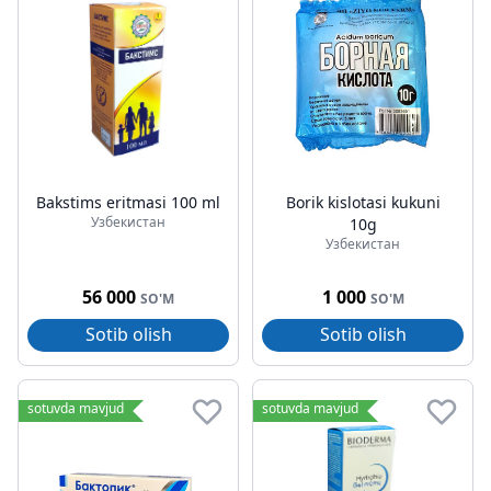
Bakstims eritmasi 100 ml
Borik kislotasi kukuni
Узбекистан
10g
Узбекистан
56 000
1 000
SO'M
SO'M
Sotib olish
Sotib olish
sotuvda mavjud
sotuvda mavjud