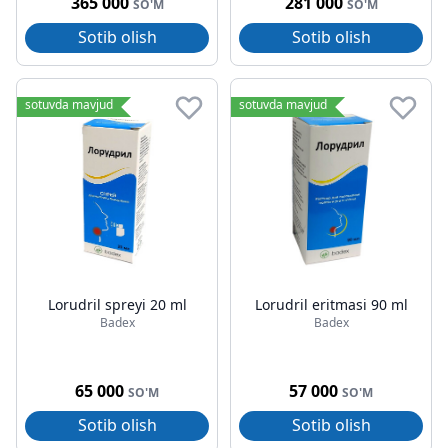
365 000
281 000
SO'M
SO'M
Sotib olish
Sotib olish
sotuvda mavjud
sotuvda mavjud
Lorudril spreyi 20 ml
Lorudril eritmasi 90 ml
Badex
Badex
65 000
57 000
SO'M
SO'M
Sotib olish
Sotib olish