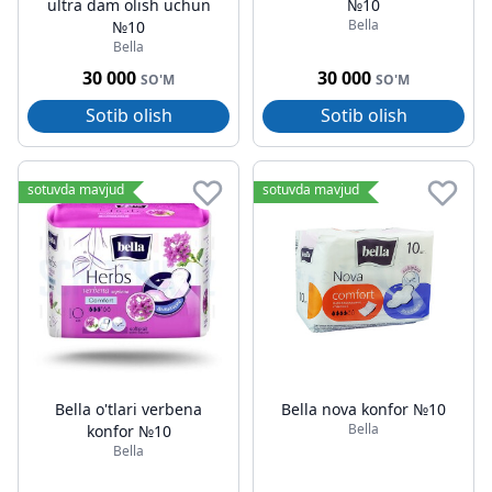
ultra dam olish uchun
№10
Bella
№10
Bella
30 000
30 000
SO'M
SO'M
Sotib olish
Sotib olish
sotuvda mavjud
sotuvda mavjud
Bella o'tlari verbena
Bella nova konfor №10
Bella
konfor №10
Bella