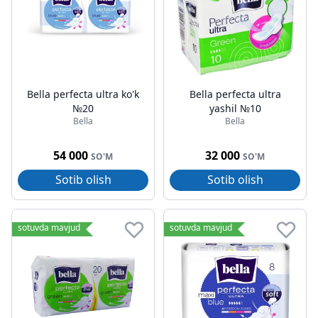
Bella perfecta ultra ko'k
Bella perfecta ultra
№20
yashil №10
Bella
Bella
54 000
32 000
SO'M
SO'M
Sotib olish
Sotib olish
sotuvda mavjud
sotuvda mavjud