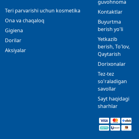
guvohnoma
Teri parvarishi uchun kosmetika
Kontaktlar
Ona va chaqaloq
Buyurtma
berish yo'li
Gigiena
Yetkazib
Dorilar
berish, To'lov,
Aksiyalar
Qaytarish
Dorixonalar
Tez-tez
so'raladigan
savollar
Sayt haqidagi
sharhlar