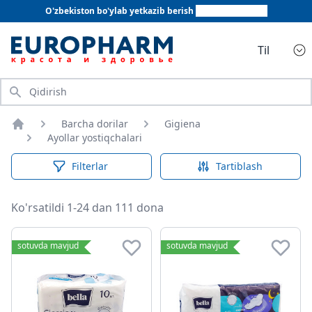
O'zbekiston bo'ylab yetkazib berish
+998 78 555 64 20
Til
Qidirish
Barcha dorilar
Gigiena
Bosh sahifa
Ayollar yostiqchalari
Filterlar
Tartiblash
Ko'rsatildi 1-24 dan 111 dona
Ayollar yostiqchalari
sotuvda mavjud
sotuvda mavjud