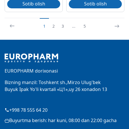
Sotib olish
Sotib olish
1
2
3
...
5
Footer
EUROPHARM dorixonasi
Bizning manzil: Toshkent sh.,Mirzo Ulug'bek
Buyuk Ipak Yo'li kvartali «Ц1»,uy 26 xonadon 13
+998 78 555 64 20
Buyurtma berish: har kuni, 08:00 dan 22:00 gacha