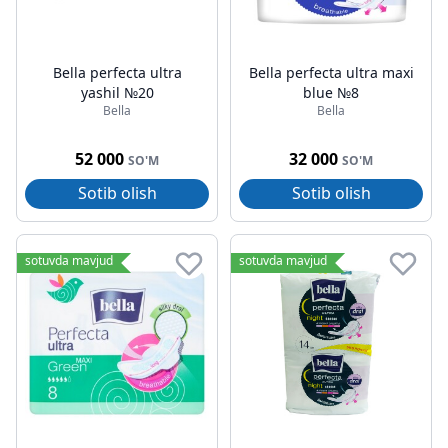
Bella perfecta ultra
Bella perfecta ultra maxi
yashil №20
blue №8
Bella
Bella
52 000
32 000
SO'M
SO'M
Sotib olish
Sotib olish
sotuvda mavjud
sotuvda mavjud