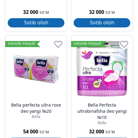
32 000
32 000
SO'M
SO'M
Sotib olish
Sotib olish
sotuvda mavjud
sotuvda mavjud
Bella perfecta ultra rose
Bella Perfecta
deo yangi №20
ultrabinafsha deo yangi
Bella
№10
Bella
54 000
32 000
SO'M
SO'M