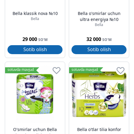
Bella klassik nova №10
Bella o'smirlar uchun
Bella
ultra energiya №10
Bella
29 000
32 000
SO'M
SO'M
Sotib olish
Sotib olish
sotuvda mavjud
sotuvda mavjud
O'smirlar uchun Bella
Bella o'tlar tilia konfor