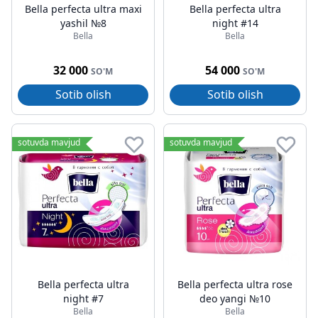
Bella perfecta ultra maxi
Bella perfecta ultra
yashil №8
night #14
Bella
Bella
32 000
54 000
SO'M
SO'M
Sotib olish
Sotib olish
sotuvda mavjud
sotuvda mavjud
Bella perfecta ultra
Bella perfecta ultra rose
night #7
deo yangi №10
Bella
Bella