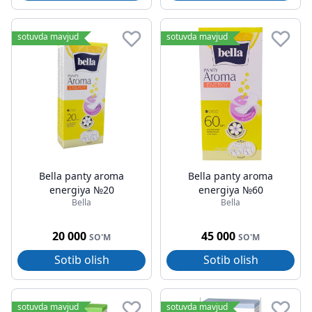
sotuvda mavjud
sotuvda mavjud
Bella panty aroma
Bella panty aroma
energiya №20
energiya №60
Bella
Bella
20 000
45 000
SO'M
SO'M
Sotib olish
Sotib olish
sotuvda mavjud
sotuvda mavjud