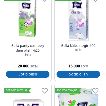
Bella panty xushbo'y
Bella külot sezgir #20
Bella
dam olish №20
Bella
20 000
15 000
SO'M
SO'M
Sotib olish
Sotib olish
sotuvda mavjud
sotuvda mavjud