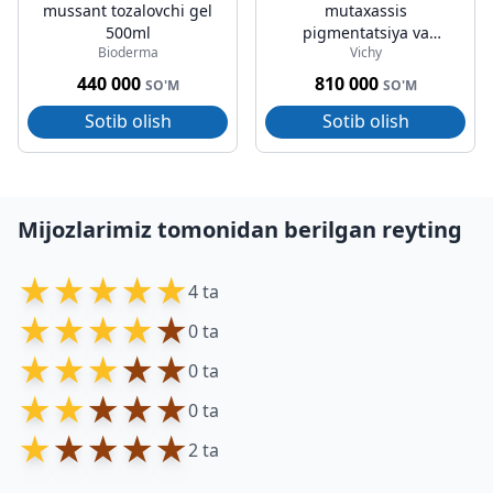
mussant tozalovchi gel
mutaxassis
500ml
pigmentatsiya va
Bioderma
Vichy
ajinlarga qarshi sarum
vitamin b3 30ml
440 000
810 000
SO'M
SO'M
Sotib olish
Sotib olish
Mijozlarimiz tomonidan berilgan reyting
★
★
★
★
★
4 ta
★
★
★
★
★
0 ta
★
★
★
★
★
0 ta
★
★
★
★
★
0 ta
★
★
★
★
★
2 ta