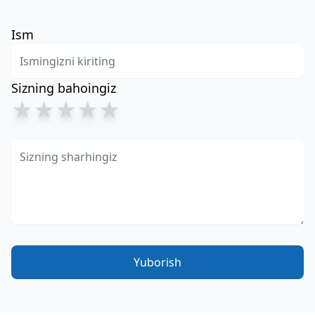
Ism
Sizning bahoingiz
★
★
★
★
★
Yuborish