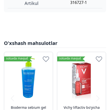
316727-1
Artikul
O'xshash mahsulotlar
sotuvda mavjud
sotuvda mavjud
Bioderma sebium gel
Vichy liftactiv bo'yicha