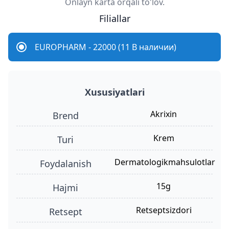
Onlayn karta orqali to'lov.
Filiallar
EUROPHARM - 22000 (11 В наличии)
Xususiyatlari
akrixin
Brend
krem
turi
dermatologikmahsulotlar
foydalanish
15g
hajmi
retseptsizdori
retsept