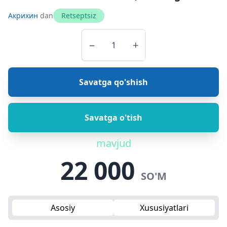
Акрихин
dan
Retseptsiz
−
+
Savatga qo'shish
Savatga o'tish
mavjud
22 000
SO'M
Asosiy
Xususiyatlari