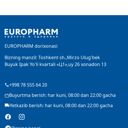
Footer
EUROPHARM dorixonasi
Bizning manzil: Toshkent sh.,Mirzo Ulug'bek
Buyuk Ipak Yo'li kvartali «Ц1»,uy 26 xonadon 13
+998 78 555 64 20
Buyurtma berish: har kuni, 08:00 dan 22:00 gacha
Yetkazib berish: har kuni, 08:00 dan 22:00 gacha
Facebook
Instagram