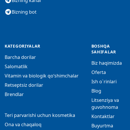
Bizning kanal
Bizning bot
KATEGORIYALAR
BOSHQA
SAHIFALAR
Barcha dorilar
Biz haqimizda
Salomatlik
Oferta
Vitamin va biologik qo‘shimchalar
Ish o`rinlari
Retseptsiz dorilar
Blog
Brendlar
Litsenziya va
guvohnoma
Teri parvarishi uchun kosmetika
Kontaktlar
Ona va chaqaloq
Buyurtma