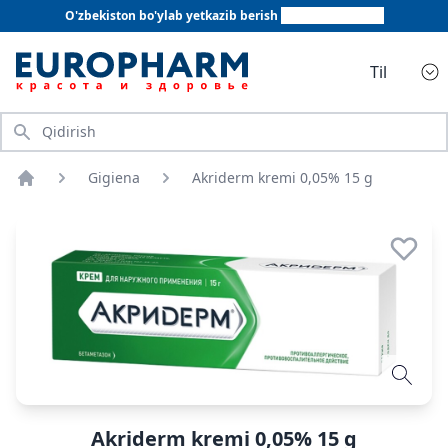
O'zbekiston bo'ylab yetkazib berish
+998 78 555 64 20
Til
Qidirish
Gigiena
Akriderm kremi 0,05% 15 g
Bosh sahifa
Akriderm kremi 0,05% 15 g