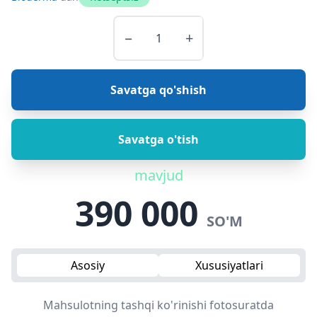
−
+
Savatga qo'shish
Savatga o'tish
mavjud
390 000
SO'M
Asosiy
Xususiyatlari
Mahsulotning tashqi ko'rinishi fotosuratda