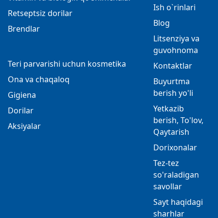
Ish o`rinlari
Retseptsiz dorilar
Blog
Brendlar
Litsenziya va
guvohnoma
Teri parvarishi uchun kosmetika
Kontaktlar
Ona va chaqaloq
Buyurtma
berish yo'li
Gigiena
Yetkazib
Dorilar
berish, To'lov,
Aksiyalar
Qaytarish
Dorixonalar
Tez-tez
so'raladigan
savollar
Sayt haqidagi
sharhlar