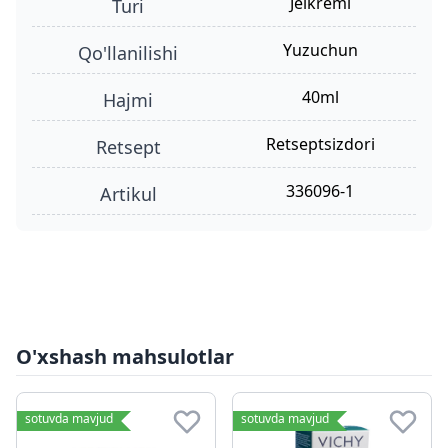
jelkremi
turi
yuzuchun
qo'llanilishi
40ml
hajmi
retseptsizdori
retsept
336096-1
Artikul
O'xshash mahsulotlar
sotuvda mavjud
sotuvda mavjud