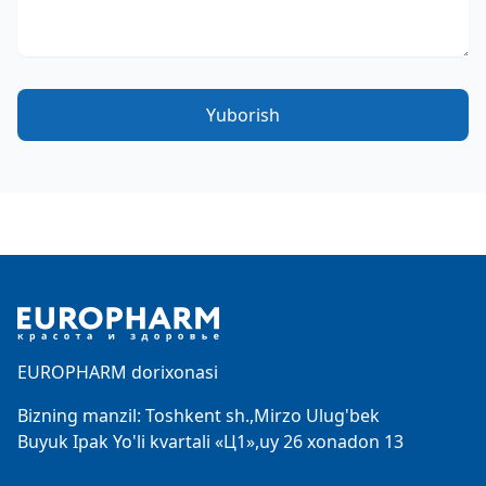
Yuborish
Footer
EUROPHARM dorixonasi
Bizning manzil: Toshkent sh.,Mirzo Ulug'bek
Buyuk Ipak Yo'li kvartali «Ц1»,uy 26 xonadon 13