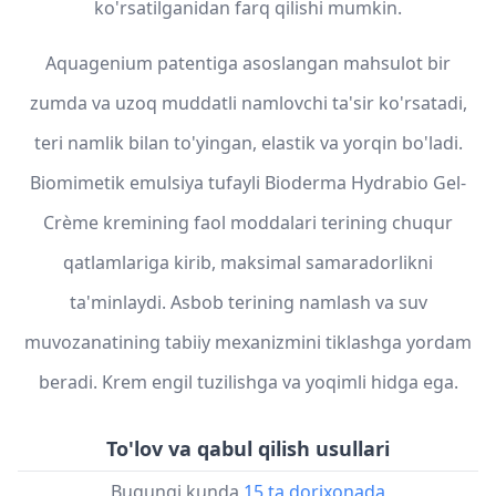
ko'rsatilganidan farq qilishi mumkin.
Aquagenium patentiga asoslangan mahsulot bir
zumda va uzoq muddatli namlovchi ta'sir ko'rsatadi,
teri namlik bilan to'yingan, elastik va yorqin bo'ladi.
Biomimetik emulsiya tufayli Bioderma Hydrabio Gel-
Crème kremining faol moddalari terining chuqur
qatlamlariga kirib, maksimal samaradorlikni
ta'minlaydi. Asbob terining namlash va suv
muvozanatining tabiiy mexanizmini tiklashga yordam
beradi. Krem engil tuzilishga va yoqimli hidga ega.
To'lov va qabul qilish usullari
Bugungi kunda
15 ta dorixonada