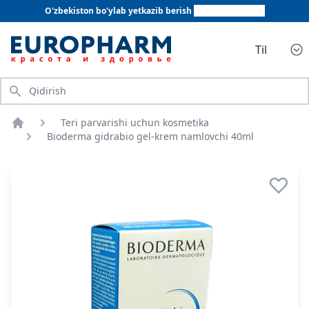
O'zbekiston bo'ylab yetkazib berish
+998 78 555 64 20
Til
Qidirish
Teri parvarishi uchun kosmetika
Bosh sahifa
Bioderma gidrabio gel-krem namlovchi 40ml