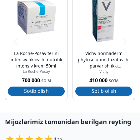
La Roche-Posay terini
Vichy normaderm
intensiv tiklovchi nutritik
phytosolution tuzatuvchi
intensiv krem 50ml
parvarish ikki
La Roche-Posay
Vichy
tomonlama 50ml
700 000
410 000
SO'M
SO'M
Sotib olish
Sotib olish
Mijozlarimiz tomonidan berilgan reyting
★
★
★
★
★
4 ta