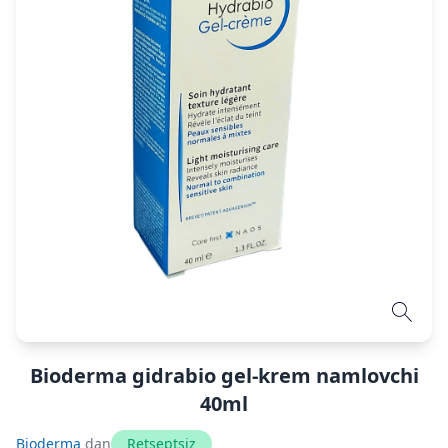
Bioderma gidrabio gel-krem namlovchi
40ml
Bioderma
dan
Retseptsiz