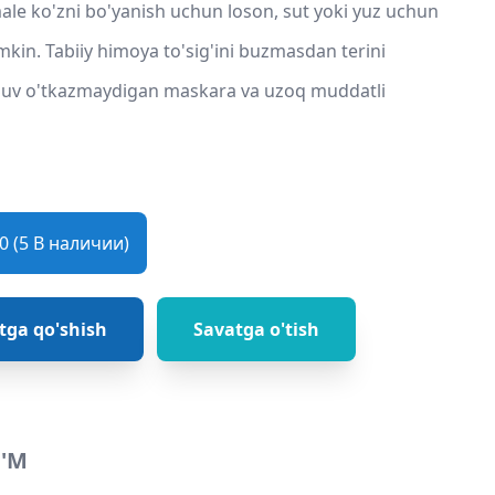
male ko'zni bo'yanish uchun loson, sut yoki yuz uchun
umkin. Tabiiy himoya to'sig'ini buzmasdan terini
. Suv o'tkazmaydigan maskara va uzoq muddatli
 (5 В наличии)
tga qo'shish
Savatga o'tish
'M