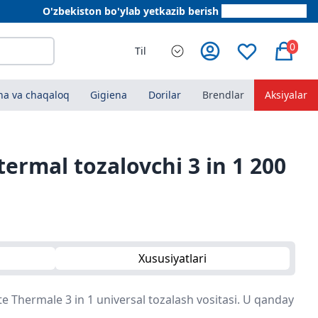
O'zbekiston bo'ylab yetkazib berish
+998 78 555 64 20
0
Til
a va chaqaloq
Gigiena
Dorilar
Brendlar
Aksiyalar
termal tozalovchi 3 in 1 200
Xususiyatlari
e Thermale 3 in 1 universal tozalash vositasi. U qanday