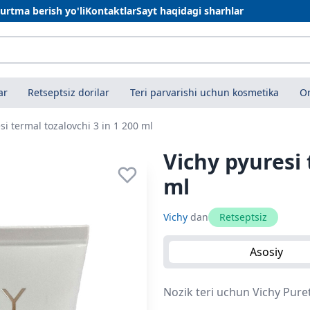
urtma berish yo'li
Kontaktlar
Sayt haqidagi sharhlar
ar
Retseptsiz dorilar
Teri parvarishi uchun kosmetika
On
si termal tozalovchi 3 in 1 200 ml
Vichy pyuresi 
ml
Vichy
dan
Retseptsiz
Asosiy
Nozik teri uchun Vichy Puret