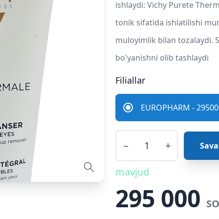
ishlaydi: Vichy Purete Ther
tonik sifatida ishlatilishi m
muloyimlik bilan tozalaydi
bo'yanishni olib tashlaydi
Filiallar
EUROPHARM - 295000
−
+
Sava
mavjud
295 000
SO