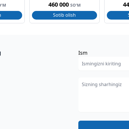
460 000
4
O'M
SO'M
h
Sotib olish
g
Ism