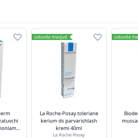
sotuvda mavjud
sotuvda ma
derm
La Roche-Posay toleriane
Biode
zatuvchi
kerium ds parvarishlash
mussan
omonlama
kremi 40ml
La Roche-Posay