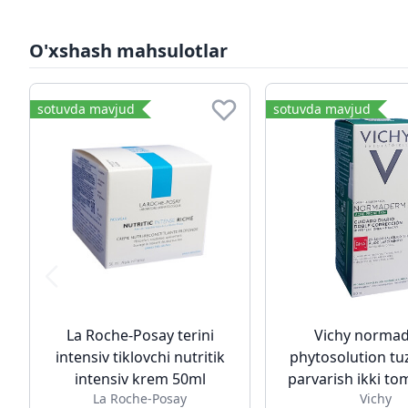
O'xshash mahsulotlar
sotuvda mavjud
sotuvda mavjud
La Roche-Posay terini
Vichy norma
intensiv tiklovchi nutritik
phytosolution tu
intensiv krem 50ml
parvarish ikki t
La Roche-Posay
Vichy
50ml