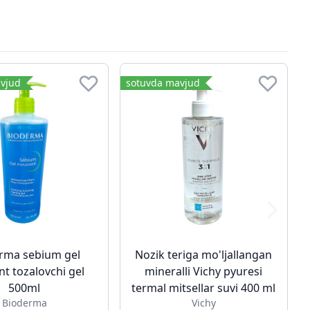
vjud
sotuvda mavjud
rma sebium gel
Nozik teriga mo'ljallangan
t tozalovchi gel
mineralli Vichy pyuresi
500ml
termal mitsellar suvi 400 ml
Bioderma
Vichy