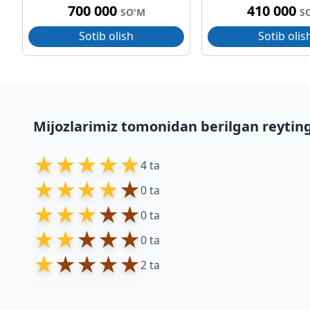
700 000
410 000
SO'M
S
Sotib olish
Sotib olis
Mijozlarimiz tomonidan berilgan reytin
★
★
★
★
★
4 ta
★
★
★
★
★
0 ta
★
★
★
★
★
0 ta
★
★
★
★
★
0 ta
★
★
★
★
★
2 ta