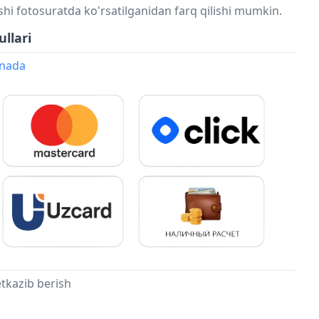
shi fotosuratda ko'rsatilganidan farq qilishi mumkin.
ullari
onada
tkazib berish