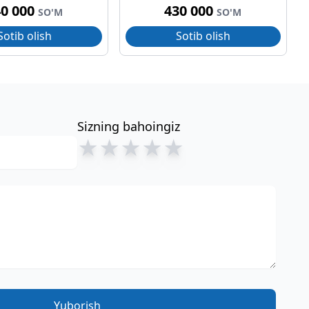
40 000
430 000
SO'M
SO'M
Sotib olish
Sotib olish
Sizning bahoingiz
★
★
★
★
★
Yuborish