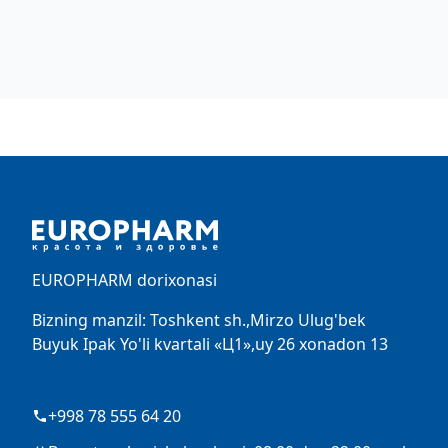
Footer
EUROPHARM dorixonasi
Bizning manzil: Toshkent sh.,Mirzo Ulug'bek
Buyuk Ipak Yo'li kvartali «Ц1»,uy 26 xonadon 13
+998 78 555 64 20