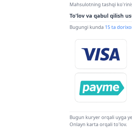
Mahsulotning tashqi ko'rini
To'lov va qabul qilish us
Bugungi kunda
15 ta dorix
Bugun kuryer orqali uyga ye
Onlayn karta orqali to'lov.