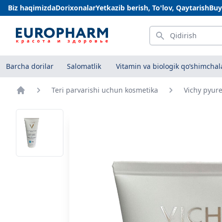
Biz haqimizda
Dorixonalar
Yetkazib berish, To'lov, Qaytarish
Buy
Qidirish
Barcha dorilar
Salomatlik
Vitamin va biologik qo‘shimchal
Teri parvarishi uchun kosmetika
Vichy pyure
Bosh sahifa