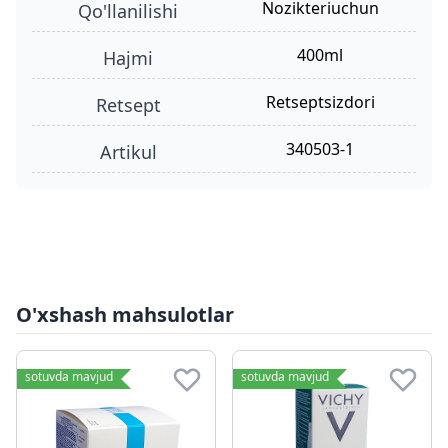
nozikteriuchun
qo'llanilishi
400ml
hajmi
retseptsizdori
retsept
340503-1
Artikul
O'xshash mahsulotlar
sotuvda mavjud
sotuvda mavjud