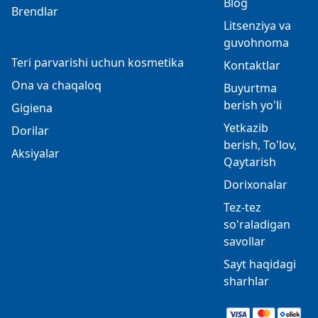
Blog
Brendlar
Litsenziya va
guvohnoma
Teri parvarishi uchun kosmetika
Kontaktlar
Ona va chaqaloq
Buyurtma
berish yo'li
Gigiena
Yetkazib
Dorilar
berish, To'lov,
Aksiyalar
Qaytarish
Dorixonalar
Tez-tez
so'raladigan
savollar
Sayt haqidagi
sharhlar