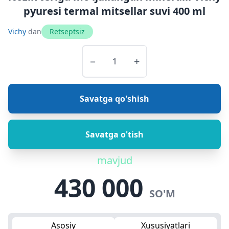
pyuresi termal mitsellar suvi 400 ml
Vichy
dan
Retseptsiz
−
+
Savatga qo'shish
Savatga o'tish
mavjud
430 000
SO'M
Asosiy
Xususiyatlari