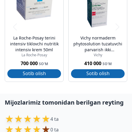
La Roche-Posay terini
Vichy normaderm
intensiv tiklovchi nutritik
phytosolution tuzatuvchi
intensiv krem 50ml
parvarish ikki
La Roche-Posay
Vichy
tomonlama 50ml
700 000
410 000
SO'M
SO'M
Sotib olish
Sotib olish
Mijozlarimiz tomonidan berilgan reyting
★
★
★
★
★
4 ta
★
★
★
★
★
0 ta