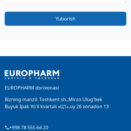
Yuborish
Footer
EUROPHARM dorixonasi
Bizning manzil: Toshkent sh.,Mirzo Ulug'bek
Buyuk Ipak Yo'li kvartali «Ц1»,uy 26 xonadon 13
+998 78 555 64 20