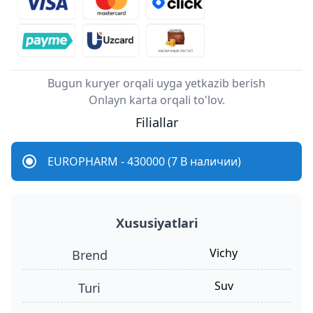
Bugun kuryer orqali uyga yetkazib berish
Onlayn karta orqali to'lov.
Filiallar
EUROPHARM - 430000 (7 В наличии)
Xususiyatlari
Vichy
Brend
suv
turi