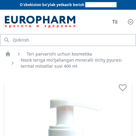
O'zbekiston bo'ylab yetkazib berish
+998 78 555 64 20
Til
Qidirish
Teri parvarishi uchun kosmetika
Bosh sahifa
Nozik teriga mo'ljallangan mineralli Vichy pyuresi
termal mitsellar suvi 400 ml