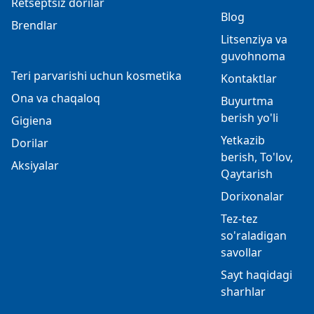
Retseptsiz dorilar
Blog
Brendlar
Litsenziya va
guvohnoma
Teri parvarishi uchun kosmetika
Kontaktlar
Ona va chaqaloq
Buyurtma
berish yo'li
Gigiena
Yetkazib
Dorilar
berish, To'lov,
Aksiyalar
Qaytarish
Dorixonalar
Tez-tez
so'raladigan
savollar
Sayt haqidagi
sharhlar