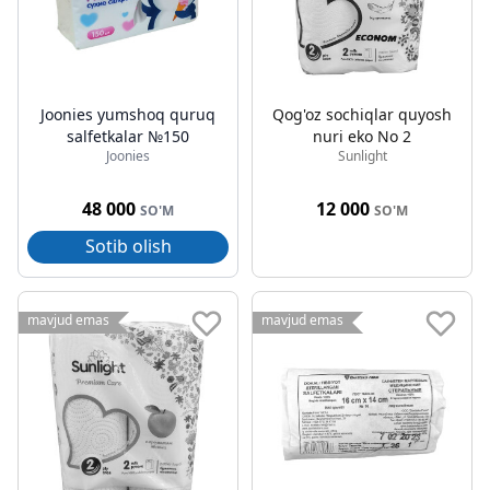
Joonies yumshoq quruq
Qog'oz sochiqlar quyosh
salfetkalar №150
nuri eko No 2
Joonies
Sunlight
48 000
12 000
SO'M
SO'M
Sotib olish
mavjud emas
mavjud emas