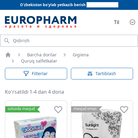
O'zbekiston bo'ylab yetkazib berish
+998 78 555 64 20
Til
Qidirish
Barcha dorilar
Gigiena
Bosh sahifa
Quruq salfetkalar
Filterlar
Tartiblash
Ko'rsatildi 1-4 dan 4 dona
Quruq salfetkalar
sotuvda mavjud
mavjud emas