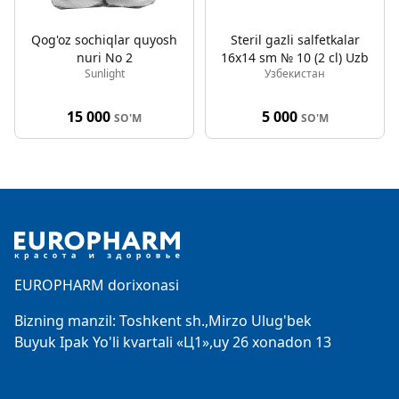
Qog'oz sochiqlar quyosh
Steril gazli salfetkalar
nuri No 2
16x14 sm № 10 (2 cl) Uzb
Sunlight
Узбекистан
15 000
5 000
SO'M
SO'M
Footer
EUROPHARM dorixonasi
Bizning manzil: Toshkent sh.,Mirzo Ulug'bek
Buyuk Ipak Yo'li kvartali «Ц1»,uy 26 xonadon 13