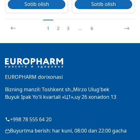
Sotib olish
Sotib olish
1
2
3
...
6
Footer
EUROPHARM dorixonasi
Bizning manzil: Toshkent sh.,Mirzo Ulug'bek
Buyuk Ipak Yo'li kvartali «Ц1»,uy 26 xonadon 13
+998 78 555 64 20
Buyurtma berish: har kuni, 08:00 dan 22:00 gacha