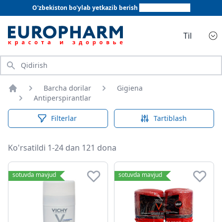
O'zbekiston bo'ylab yetkazib berish
+998 78 555 64 20
Til
Qidirish
Barcha dorilar
Gigiena
Bosh sahifa
Antiperspirantlar
Filterlar
Tartiblash
Ko'rsatildi 1-24 dan 121 dona
Antiperspirantlar
sotuvda mavjud
sotuvda mavjud