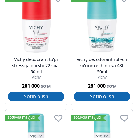
Vichy deodorant to'pi
Vichy dezodorant roll-on
stressga qarshi 72 soat
ko'rinmas himoya 48h
50 ml
50ml
Vichy
Vichy
281 000
281 000
SO'M
SO'M
Sotib olish
Sotib olish
sotuvda mavjud
sotuvda mavjud