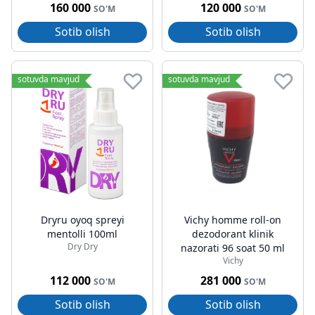
160 000
120 000
SO'M
SO'M
Sotib olish
Sotib olish
sotuvda mavjud
sotuvda mavjud
Dryru oyoq spreyi
Vichy homme roll-on
mentolli 100ml
dezodorant klinik
Dry Dry
nazorati 96 soat 50 ml
Vichy
112 000
281 000
SO'M
SO'M
Sotib olish
Sotib olish