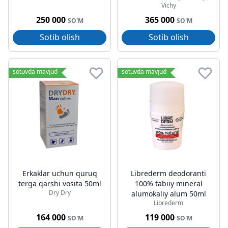
Vichy
250 000
365 000
SO'M
SO'M
Sotib olish
Sotib olish
sotuvda mavjud
sotuvda mavjud
Erkaklar uchun quruq
Librederm deodoranti
terga qarshi vosita 50ml
100% tabiiy mineral
Dry Dry
alumokaliy alum 50ml
Librederm
164 000
119 000
SO'M
SO'M