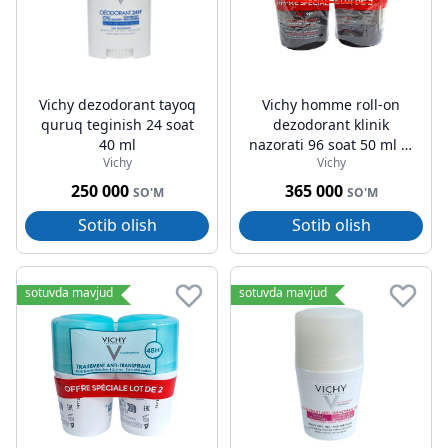
Vichy dezodorant tayoq
Vichy homme roll-on
quruq teginish 24 soat
dezodorant klinik
40 ml
nazorati 96 soat 50 ml (2
Vichy
Vichy
dona)
250 000
365 000
SO'M
SO'M
Sotib olish
Sotib olish
sotuvda mavjud
sotuvda mavjud