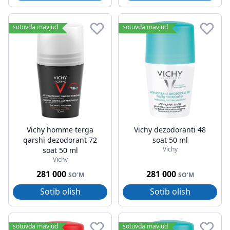
sotuvda mavjud
sotuvda mavjud
Vichy homme terga
Vichy dezodoranti 48
qarshi dezodorant 72
soat 50 ml
Vichy
soat 50 ml
Vichy
281 000
281 000
SO'M
SO'M
Sotib olish
Sotib olish
sotuvda mavjud
sotuvda mavjud