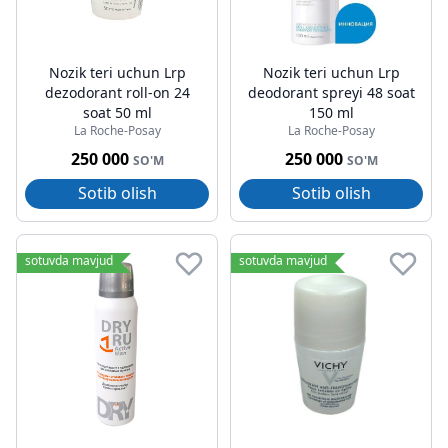
Nozik teri uchun Lrp
Nozik teri uchun Lrp
dezodorant roll-on 24
deodorant spreyi 48 soat
soat 50 ml
150 ml
La Roche-Posay
La Roche-Posay
250 000
250 000
SO'M
SO'M
Sotib olish
Sotib olish
sotuvda mavjud
sotuvda mavjud