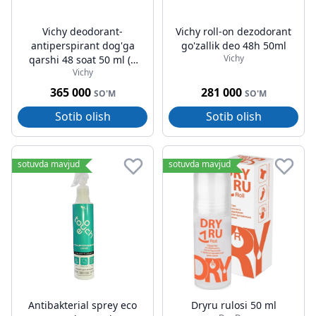
Vichy deodorant-
Vichy roll-on dezodorant
antiperspirant dog'ga
go'zallik deo 48h 50ml
Vichy
qarshi 48 soat 50 ml (2
Vichy
dona)
365 000
281 000
SO'M
SO'M
Sotib olish
Sotib olish
sotuvda mavjud
sotuvda mavjud
Antibakterial sprey eco
Dryru rulosi 50 ml