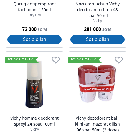
Quruq antiperspirant
Nozik teri uchun Vichy
faol odam 150ml
deodorant roll-on 48
Dry Dry
soat 50 ml
Vichy
72 000
281 000
SO'M
SO'M
Sotib olish
Sotib olish
sotuvda mavjud
sotuvda mavjud
Vichy homme deodorant
Vichy dezodorant balli
spreyi 24 soat 100ml
klinikani nazorat qilish
Vichy
96 soat 50ml (2 dona)