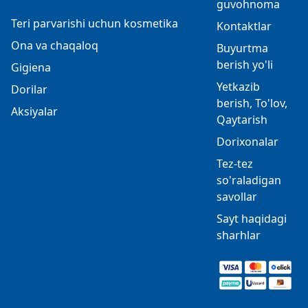
guvohnoma
Teri parvarishi uchun kosmetika
Kontaktlar
Ona va chaqaloq
Buyurtma
berish yo'li
Gigiena
Yetkazib
Dorilar
berish, To'lov,
Aksiyalar
Qaytarish
Dorixonalar
Tez-tez
so'raladigan
savollar
Sayt haqidagi
sharhlar