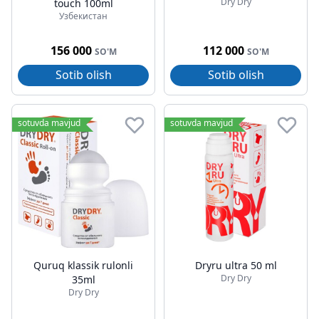
Dry Dry
touch 100ml
Узбекистан
156 000
112 000
SO'M
SO'M
Sotib olish
Sotib olish
sotuvda mavjud
sotuvda mavjud
Quruq klassik rulonli
Dryru ultra 50 ml
Dry Dry
35ml
Dry Dry