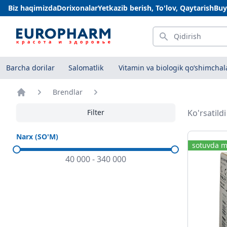
Biz haqimizda
Dorixonalar
Yetkazib berish, To'lov, Qaytarish
Buy
Qidirish
Barcha dorilar
Salomatlik
Vitamin va biologik qo‘shimchal
Brendlar
Bosh sahifa
Filter
Ko'rsatild
Narx (SO'M)
sotuvda m
40 000
-
340 000