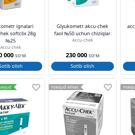
ometr ignalari
Glyukometr akcu-chek
acc
hek softclix 28g
faol №50 uchun chiziqlar
Accu-chek
№25
Accu-chek
0 000
230 000
SO'M
SO'M
Sotib olish
Sotib olish
avjud
mavjud emas
mavj