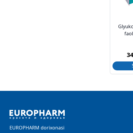
Glyuk
fao
3
Footer
EUROPHARM dorixonasi