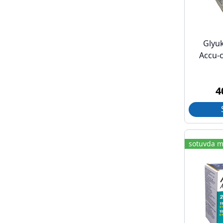
Glyuk
Accu-c
4
sotuvda m