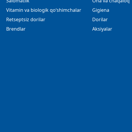
Salomatlik
Ona va chaqaloq
Vitamin va biologik qo‘shimchalar
Gigiena
Retseptsiz dorilar
Dorilar
Brendlar
Aksiyalar