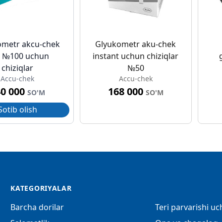
ometr akcu-chek
Glyukometr aku-chek
l №100 uchun
instant uchun chiziqlar
chiziqlar
№50
Accu-chek
Accu-chek
40 000
168 000
SO'M
SO'M
Sotib olish
KATEGORIYALAR
Barcha dorilar
Teri parvarishi u