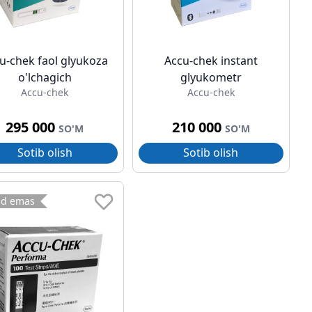
u-chek faol glyukoza
Accu-chek instant
o'lchagich
glyukometr
Accu-chek
Accu-chek
295 000
210 000
SO'M
SO'M
Sotib olish
Sotib olish
ud emas