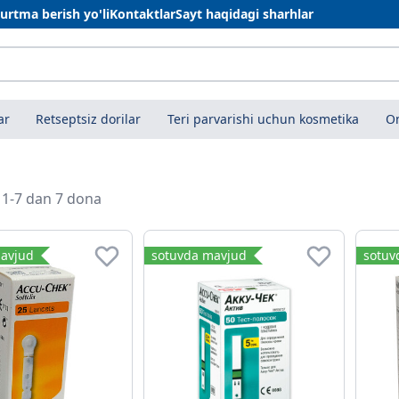
urtma berish yo'li
Kontaktlar
Sayt haqidagi sharhlar
ar
Retseptsiz dorilar
Teri parvarishi uchun kosmetika
On
i 1-7 dan 7 dona
avjud
sotuvda mavjud
sotuv