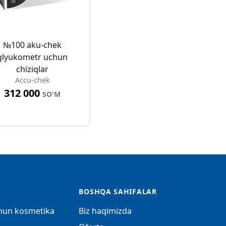
№100 aku-chek
glyukometr uchun
chiziqlar
Accu-chek
312 000
SO'M
BOSHQA SAHIFALAR
chun kosmetika
Biz haqimizda