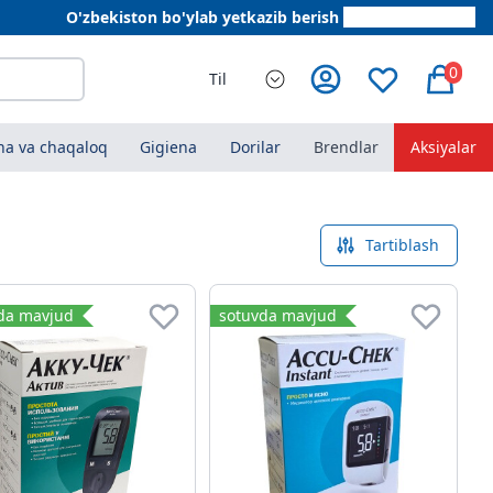
O'zbekiston bo'ylab yetkazib berish
+998 78 555 64 20
0
Til
a va chaqaloq
Gigiena
Dorilar
Brendlar
Aksiyalar
Tartiblash
da mavjud
sotuvda mavjud