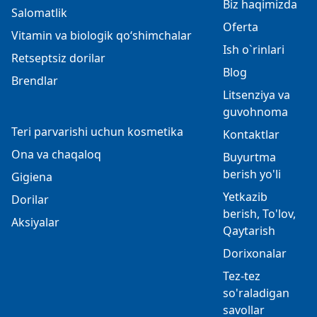
Biz haqimizda
Salomatlik
Oferta
Vitamin va biologik qo‘shimchalar
Ish o`rinlari
Retseptsiz dorilar
Blog
Brendlar
Litsenziya va
guvohnoma
Teri parvarishi uchun kosmetika
Kontaktlar
Ona va chaqaloq
Buyurtma
berish yo'li
Gigiena
Yetkazib
Dorilar
berish, To'lov,
Aksiyalar
Qaytarish
Dorixonalar
Tez-tez
so'raladigan
savollar