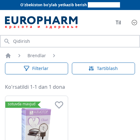
O'zbekiston bo'ylab yetkazib berish
+998 78 555 64 20
Til
Qidirish
Brendlar
Bosh sahifa
Filterlar
Tartiblash
Ko'rsatildi 1-1 dan 1 dona
sotuvda mavjud