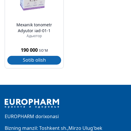
Mexanik tonometr
Adyutor iad-01-1
Адьютор
190 000
SO'M
Sotib olish
Footer
EUROPHARM dorixonasi
Bizning manzil: Toshkent sh.,Mirzo Ulug'bek